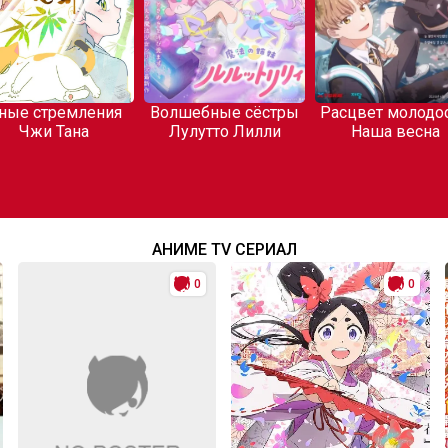
ные стремления
Волшебные сёстры
Расцвет молодос
Чжи Тана
Лулутто Лилли
Наша весна
АНИМЕ TV СЕРИАЛ
0
0