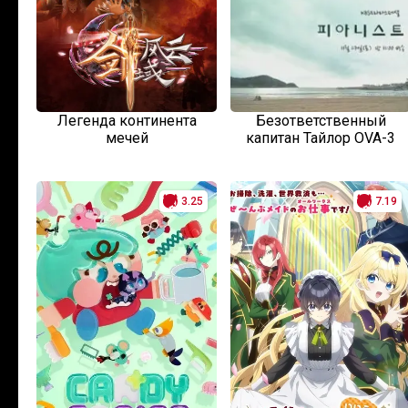
Легенда континента
Безответственный
мечей
капитан Тайлор OVA-3
3.25
7.19