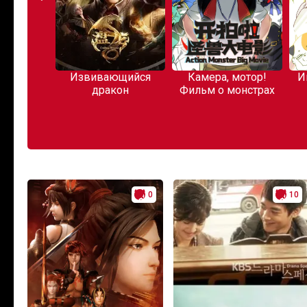
перекуре
Извивающийся
Камера, мотор!
И
аркетом
дракон
Фильм о монстрах
0
10