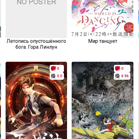
Летопись опустошённого
Мир танцует
бога: Гора Линлун
0
0
0.0
6.96