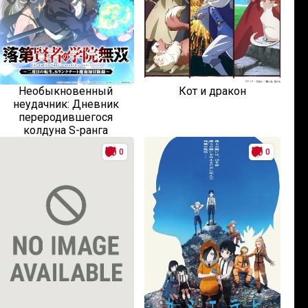
Необыкновенный
Кот и дракон
неудачник: Дневник
переродившегося
колдуна S-ранга
0
0