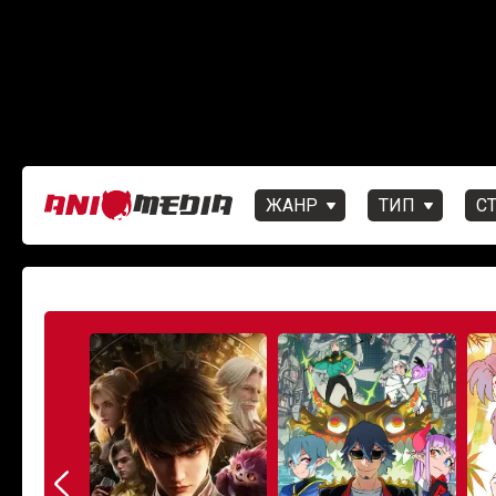
ЖАНР
ТИП
С