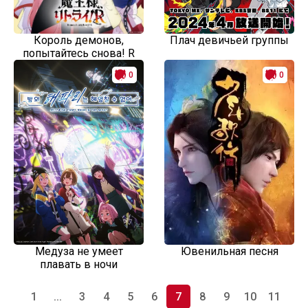
Король демонов,
Плач девичьей группы
попытайтесь снова! R
0
0
Медуза не умеет
Ювенильная песня
плавать в ночи
1
...
3
4
5
6
7
8
9
10
11