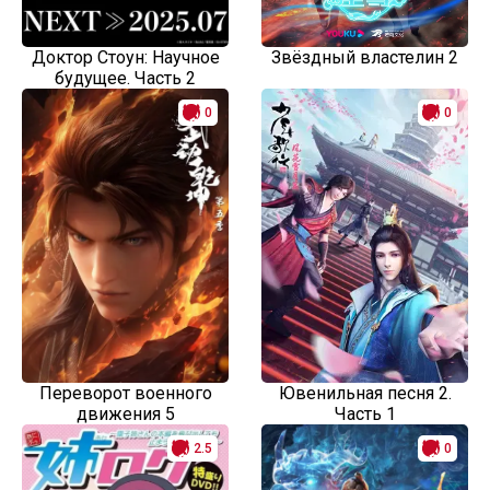
Доктор Стоун: Научное
Звёздный властелин 2
будущее. Часть 2
0
0
Переворот военного
Ювенильная песня 2.
движения 5
Часть 1
2.5
0