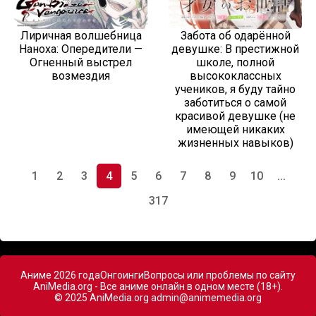
Лиричная волшебница
Забота об одарённой
Наноха: Опередители —
девушке: В престижной
Огненный выстрел
школе, полной
возмездия
высококлассных
учеников, я буду тайно
заботиться о самой
красивой девушке (не
имеющей никаких
жизненных навыков)
1
2
3
4
5
6
7
8
9
10
...
317
Аниме 2026 года
Онгоинги
Вопросы или проблемы по сайту
AniMedia.org - Все аниме онлайн в одном месте (18+).
© 2025 AniMedia.org
admin@animemedia.org