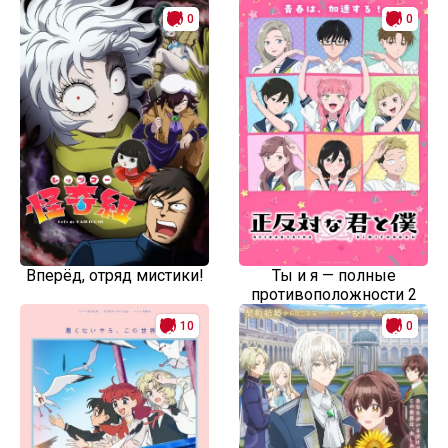
0
0
Вперёд, отряд мистики!
Ты и я — полные
противоположности 2
10
0