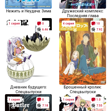
Нежить и Неудача: Зима
Дружеский комплекс:
Последняя глава
1 серия
0
4 серия
10
6.46
7.92
Дневник будущего:
Брошенный кролик:
Спецвыпуски
Спецвыпуски
1 серия
0
1 серия
1.0
7.18
7.55