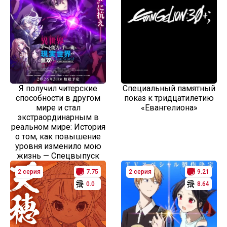
Я получил читерские
Специальный памятный
способности в другом
показ к тридцатилетию
мире и стал
«Евангелиона»
экстраординарным в
реальном мире: История
о том, как повышение
уровня изменило мою
жизнь — Спецвыпуск
2 серия
7.75
2 серия
9.21
0.0
8.64