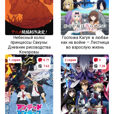
Небесный колос
Госпожа Кагуя: в любви
принцессы Сакуны:
как на войне — Лестница
Дневник рисоводства
во взрослую жизнь
Кокоровы
1 серия
8.71
2 серия
0
7.63
7.28