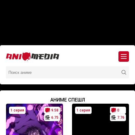
АНИМЕ СПЕШЛ
1 серия
9.58
1 серия
0
6.75
7.76