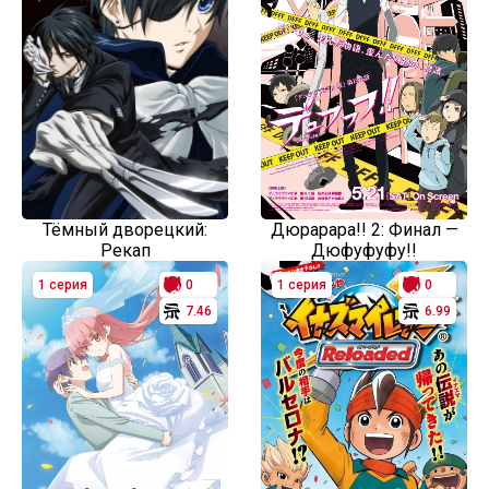
Тёмный дворецкий:
Дюрарара!! 2: Финал —
Рекап
Дюфуфуфу!!
1 серия
0
1 серия
0
7.46
6.99