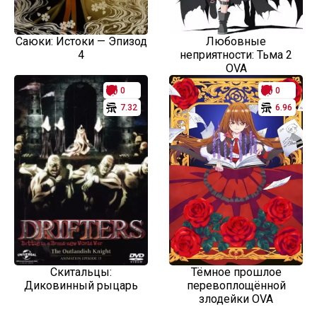
Саюки: Истоки — Эпизод
Любовные
4
неприятности: Тьма 2
OVA
0
0
7.32
6.96
Скитальцы:
Тёмное прошлое
Диковинный рыцарь
перевоплощённой
злодейки OVA