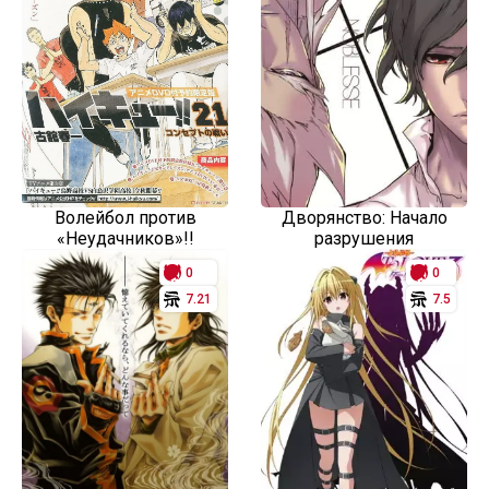
Волейбол против
Дворянство: Начало
«Неудачников»!!
разрушения
0
0
7.21
7.5