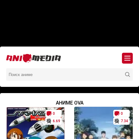
АНИМЕ OVA
0
0
6.69
7.34