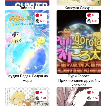
Гайвер II
Капсула Сакуры
0
0
6.81
5.01
Студия Бадзя: Бадзя на
Пури Горота:
море
Приключения друзей в
космосе
0
0
7.78
7.24