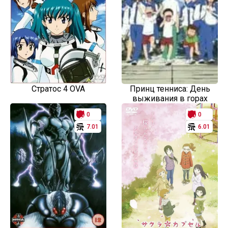
Стратос 4 OVA
Принц тенниса: День
выживания в горах
0
0
7.01
6.01