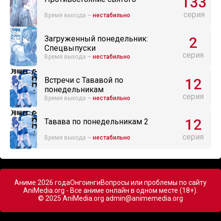
133
серия
Время выхода ~
нестабильно
2
Загруженный понедельник:
Спецвыпуски
серия
Время выхода ~
нестабильно
12
Встречи с Тававой по
понедельникам
серия
Время выхода ~
нестабильно
12
Тавава по понедельникам 2
серия
Время выхода ~
нестабильно
Аниме 2026 года
Онгоинги
Вопросы или проблемы по сайту
AniMedia.org - Все аниме онлайн в одном месте (18+).
© 2025 AniMedia.org
admin@animemedia.org