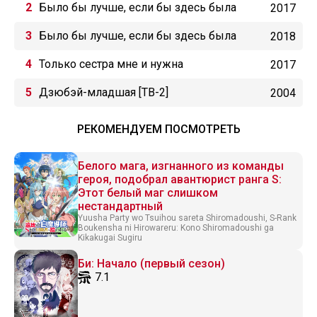
Было бы лучше, если бы здесь была
2017
только младшая сестра ONA
Было бы лучше, если бы здесь была
2018
только младшая сестра ONA: Спецвыпуски
Только сестра мне и нужна
2017
Дзюбэй-младшая [ТВ-2]
2004
РЕКОМЕНДУЕМ ПОСМОТРЕТЬ
Белого мага, изгнанного из команды
героя, подобрал авантюрист ранга S:
Этот белый маг слишком
нестандартный
Yuusha Party wo Tsuihou sareta Shiromadoushi, S-Rank
Boukensha ni Hirowareru: Kono Shiromadoushi ga
Kikakugai Sugiru
Би: Начало (первый сезон)
7.1