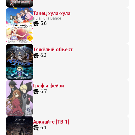
Танец хула-хула
Hula Fulla Dance
5.6
Тяжёлый объект
6.3
Граф и фейри
6.7
Аркнайтс [ТВ-1]
6.1