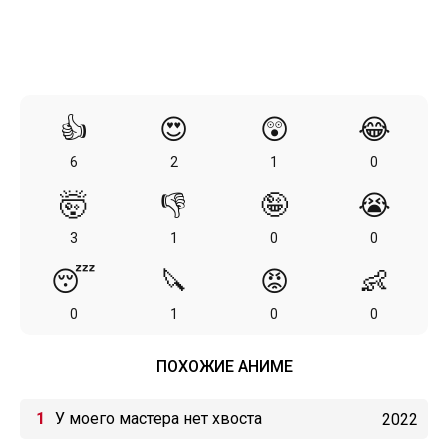
👍
😍
😲
😂
6
2
1
0
🤯
👎
🤪
😭
3
1
0
0
😴
🔪
😡
👶
0
1
0
0
ПОХОЖИЕ АНИМЕ
У моего мастера нет хвоста
2022