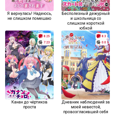
Я вернулась! Надеюсь,
Бесполезный дежурный
не слишком помешаю
и школьница со
слишком короткой
юбкой
8.25
8.3
7.23
0.0
Канан до чёртиков
Дневник наблюдений за
проста
моей невестой,
провозгласившей себя