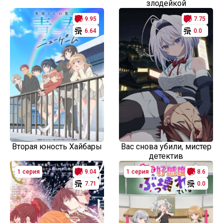
злодейкой
9.95
7.75
6.64
0.0
Вторая юность Хайбары
Вас снова убили, мистер
детектив
1 серия
9.04
1 серия
8.6
7.71
0.0