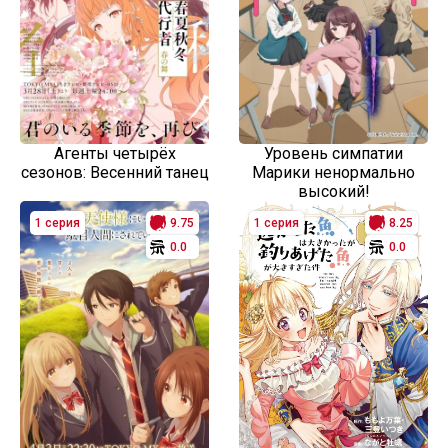
Агенты четырёх
Уровень симпатии
сезонов: Весенний танец
Марики ненормально
высокий!
1 серия
9.75
1 серия
8.25
0.0
0.0