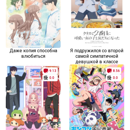
Даже копия способна
Я подружился со второй
влюбиться
самой симпатичной
девушкой в классе
9.13
8.56
0.0
0.0