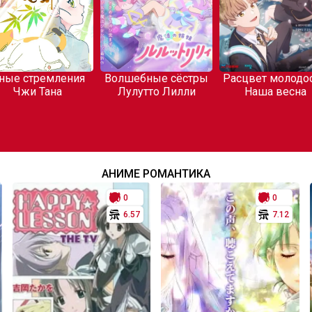
ные стремления
Волшебные сёстры
Расцвет молодос
Чжи Тана
Лулутто Лилли
Наша весна
АНИМЕ РОМАНТИКА
0
0
6.57
7.12