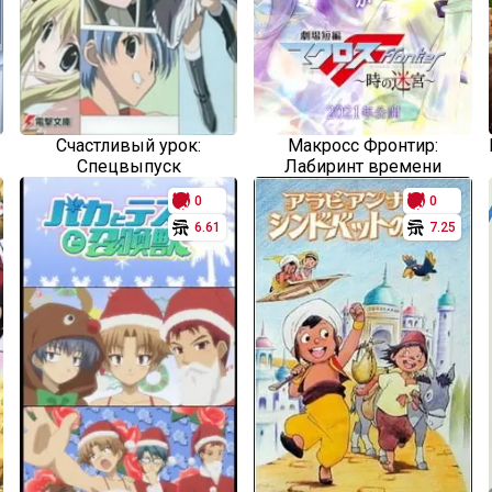
Счастливый урок:
Макросс Фронтир:
Спецвыпуск
Лабиринт времени
0
0
6.61
7.25