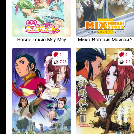
Новое Токио Мяу Мяу
Микс: История Мэйсэй 2
0
0
7.28
7.2