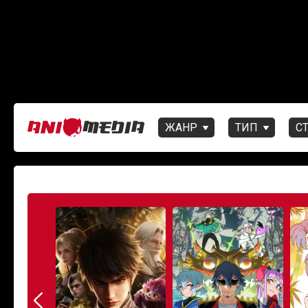
ЖАНР
ТИП
С