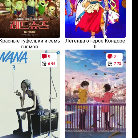
Красные туфельки и семь
Легенда о герое Кондоре
гномов
II
0
0
6.96
7.73