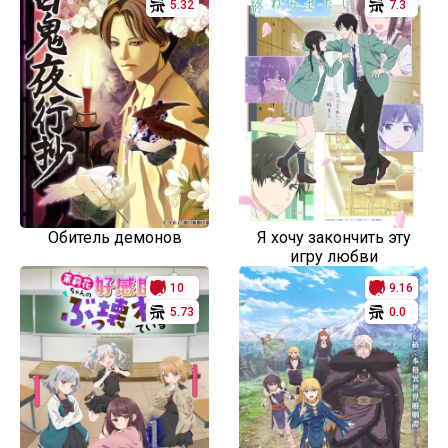
5.32
7.3
Обитель демонов
Я хочу закончить эту
игру любви
10
9.16
5.73
0.0