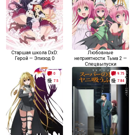
Старшая школа DxD:
Любовные
Герой — Эпизод 0
неприятности: Тьма 2 —
Спецвыпуски
0
9.75
7.5
7.84