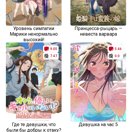
Уровень симпатии
Принцесса-рыцарь —
Марики ненормально
невеста варвара
высокий!
9.05
5.46
7.47
0.0
Где те девушки, что
Девушка на час 5
были бы добры к отаку?