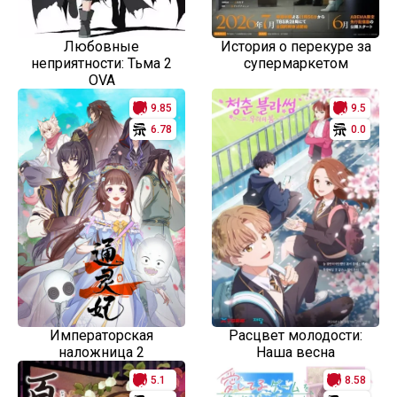
Любовные
История о перекуре за
неприятности: Тьма 2
супермаркетом
OVA
9.85
9.5
6.78
0.0
Императорская
Расцвет молодости:
наложница 2
Наша весна
5.1
8.58