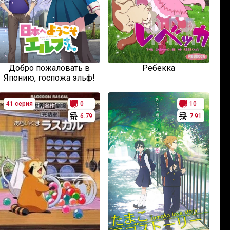
Добро пожаловать в
Ребекка
Японию, госпожа эльф!
41 серия
0
10
6.79
7.91