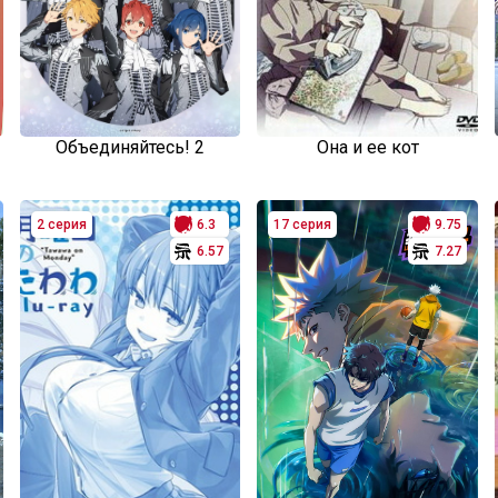
Объединяйтесь! 2
Она и ее кот
2 серия
6.3
17 серия
9.75
6.57
7.27