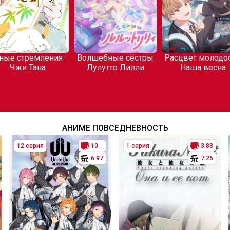
ные стремления
Волшебные сёстры
Расцвет молодос
Чжи Тана
Лулутто Лилли
Наша весна
АНИМЕ ПОВСЕДНЕВНОСТЬ
12 серия
10
1 серия
3.88
6.97
7.26