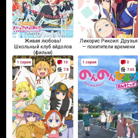
Живая любовь!
Ликорис Рикоил: Друзья
Школьный клуб айдолов
— похитители времени
(фильм)
1 серия
10
1 серия
0
7.8
7.65