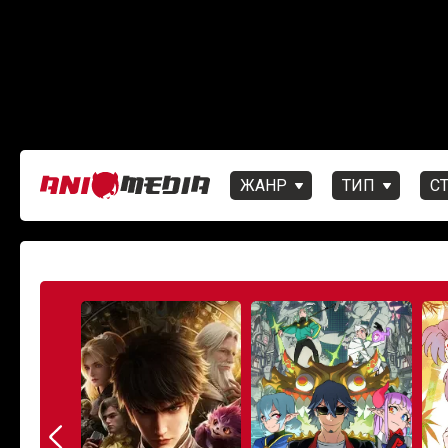
ЖАНР
ТИП
С