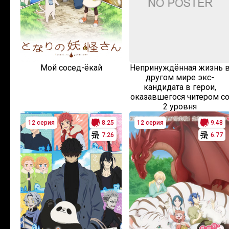
Мой сосед-ёкай
Непринуждённая жизнь 
другом мире экс-
кандидата в герои,
оказавшегося читером с
2 уровня
12 серия
8.25
12 серия
9.48
7.26
6.77