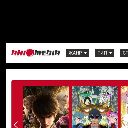
ЖАНР
ТИП
С