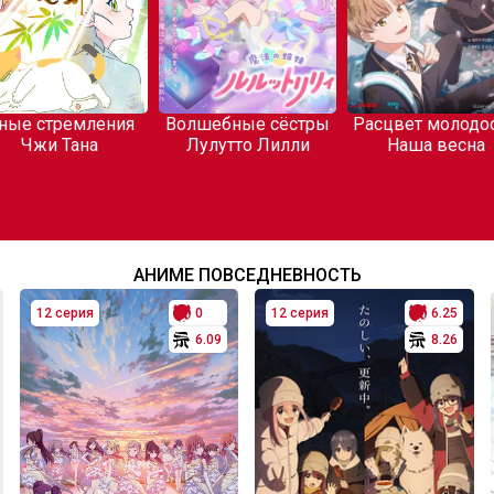
ные стремления
Волшебные сёстры
Расцвет молодос
Чжи Тана
Лулутто Лилли
Наша весна
АНИМЕ ПОВСЕДНЕВНОСТЬ
12 серия
0
12 серия
6.25
6.09
8.26