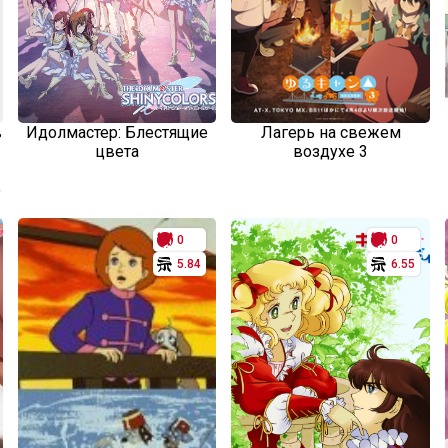
в
Идолмастер: Блестящие
Лагерь на свежем
цвета
воздухе 3
о
0
0
5.84
6.55