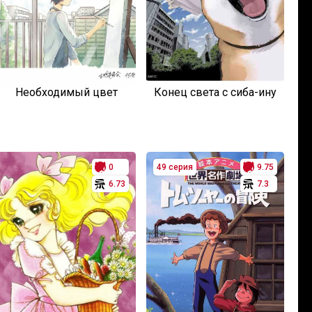
Необходимый цвет
Конец света с сиба-ину
0
49 серия
9.75
6.73
7.3