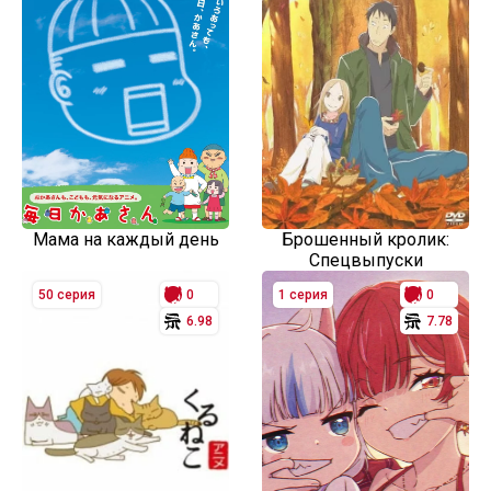
Мама на каждый день
Брошенный кролик:
Спецвыпуски
50 серия
0
1 серия
0
6.98
7.78