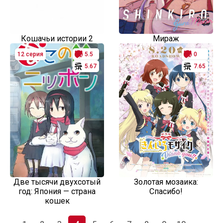
Кошачьи истории 2
Мираж
12 серия
5.5
0
5.67
7.65
Две тысячи двухсотый
Золотая мозаика:
год: Япония — страна
Спасибо!
кошек