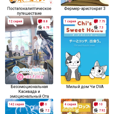
Постапокалиптическое
Фермер-аристократ 3
путешествие
12 серия
8.8
1 серия
7.75
6.78
7.3
Безэмоциональная
Милый дом Чи OVA
Касивада и
эмоциональный Ота
142 серия
0
4 серия
10
7.2
7.92