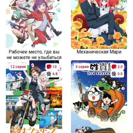
Рабочее место, где вы
Механическая Мари
не можете не улыбаться
12 серия
10
3 серия
2.0
6.8
0.0