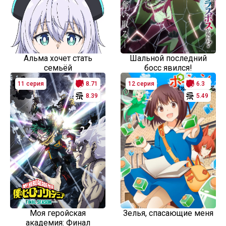
Альма хочет стать
Шальной последний
семьёй
босс явился!
11 серия
8.71
12 серия
6.3
8.39
5.49
Моя геройская
Зелья, спасающие меня
академия: Финал