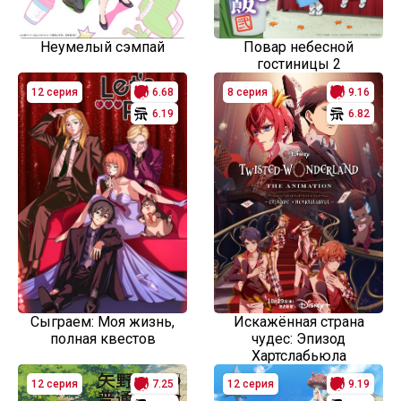
Неумелый сэмпай
Повар небесной
гостиницы 2
12 серия
6.68
8 серия
9.16
6.19
6.82
Сыграем: Моя жизнь,
Искажённая страна
полная квестов
чудес: Эпизод
Хартслабьюла
12 серия
7.25
12 серия
9.19