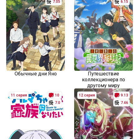
7.05
6.15
Обычные дни Яно
Путешествие
коллекционера по
другому миру
11 серия
10
12 серия
9.13
7.0
7.46