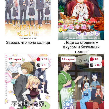
Звезда, что ярче солнца
Леди со странным
вкусом и безумный
герцог
12 серия
7.58
12 серия
10
7.0
7.07