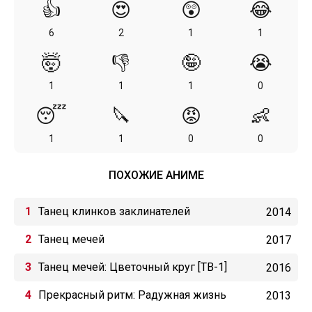
👍
😍
😲
😂
6
2
1
1
🤯
👎
🤪
😭
1
1
1
0
😴
🔪
😡
👶
1
1
0
0
ПОХОЖИЕ АНИМЕ
Танец клинков заклинателей
2014
Танец мечей
2017
Танец мечей: Цветочный круг [ТВ-1]
2016
Прекрасный ритм: Радужная жизнь
2013