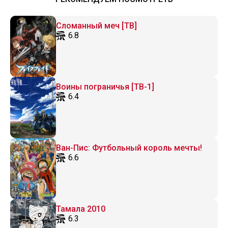
Сломанный меч [ТВ]
6.8
Воины пограничья [ТВ-1]
6.4
Ван-Пис: Футбольный король мечты!
6.6
Тамала 2010
6.3