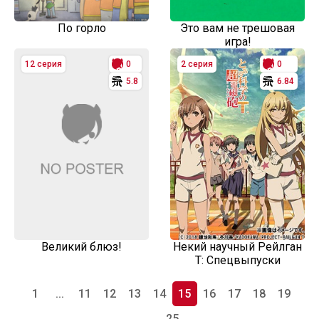
По горло
Это вам не трешовая
игра!
12 серия
0
2 серия
0
5.8
6.84
Великий блюз!
Некий научный Рейлган
T: Спецвыпуски
1
...
11
12
13
14
15
16
17
18
19
...
25