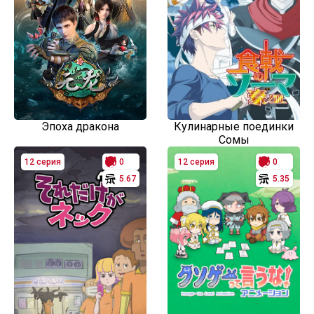
Эпоха дракона
Кулинарные поединки
Сомы
12 серия
0
12 серия
0
5.67
5.35