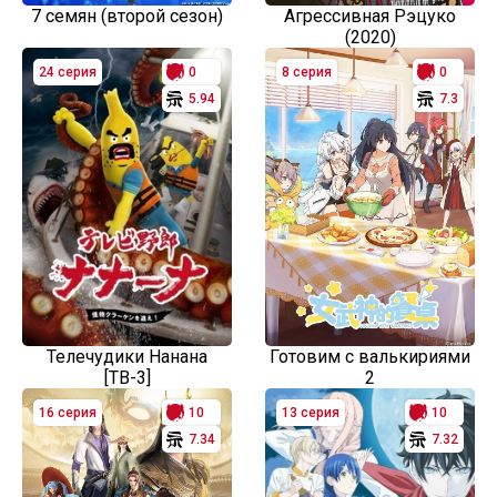
7 семян (второй сезон)
Агрессивная Рэцуко
(2020)
24 серия
0
8 серия
0
5.94
7.3
Телечудики Нанана
Готовим с валькириями
[ТВ-3]
2
16 серия
10
13 серия
10
7.34
7.32