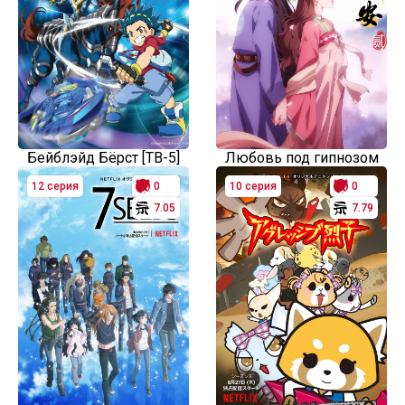
Бейблэйд Бёрст [ТВ-5]
Любовь под гипнозом
12 серия
0
10 серия
0
7.05
7.79