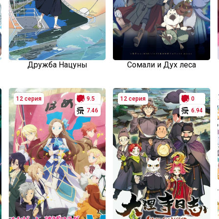
Дружба Нацуны
Сомали и Дух леса
12 серия
9.5
12 серия
0
7.46
6.94