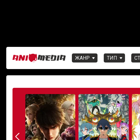
ЖАНР
ТИП
С