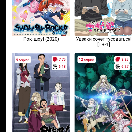
Рок-шоу! (2020)
Удзаки хочет тусоваться!
[ТВ-1]
6 серия
7.75
12 серия
8.25
6.48
6.27