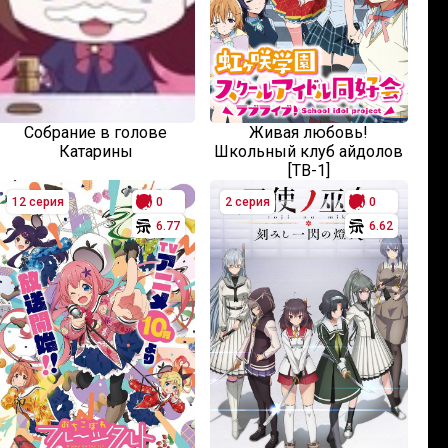
Собрание в голове
Живая любовь!
Катарины
Школьный клуб айдолов
[ТВ-1]
12 серия
0
2 серия
0
6.77
6.62