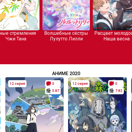
ные стремления
Волшебные сёстры
Расцвет молодос
Чжи Тана
Лулутто Лилли
Наша весна
АНИМЕ 2020
12 серия
0
12 серия
0
5.87
7.82