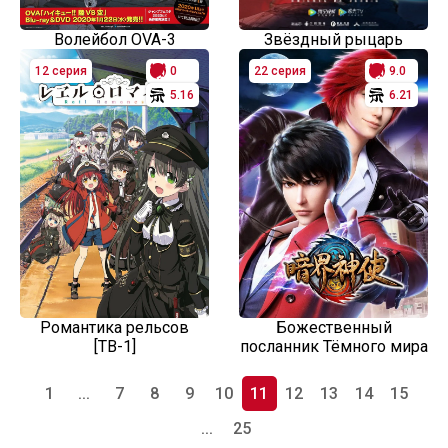
Волейбол OVA-3
Звёздный рыцарь
12 серия
0
22 серия
9.0
5.16
6.21
Романтика рельсов
Божественный
[ТВ-1]
посланник Тёмного мира
1
...
7
8
9
10
11
12
13
14
15
...
25