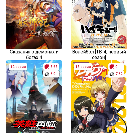
Сказания о демонах и
Волейбол [ТВ-4, первый
богах 4
сезон]
12 серия
8.63
13 серия
0
6.9
7.62