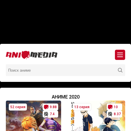
АНИМЕ 2020
52 серия
9.88
13 серия
10
7.4
8.37