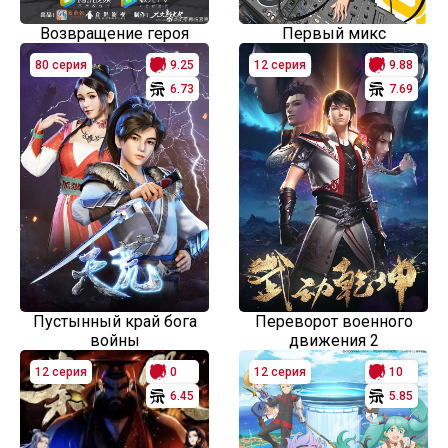
Возвращение героя
Первый микс
80 серия
9.25
12 серия
9.88
6.73
7.69
Пустынный край бога
Переворот военного
войны
движения 2
12 серия
0
12 серия
10
6.45
5.85