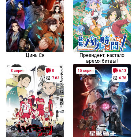
Цинь Ся
Президент, настало
время битвы!
3 серия
0
15 серия
6.13
7.83
6.78