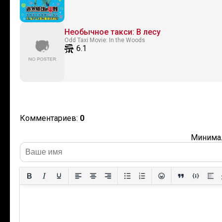
Необычное такси: В лесу
Odd Taxi Movie: In the Woods
6.1
Комментариев:
0
Минимал