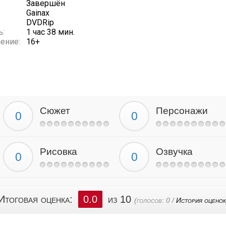
Завершён
Gainax
DVDRip
ь:
1 час 38 мин.
ение:
16+
Сюжет
Персонажи
Рисовка
Озвучка
Итоговая оценка:
0.0
из 10
(голосов:
0
/
История оценок