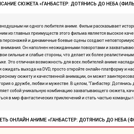
САНИЕ СЮЖЕТА «ГАНБАСТЕР: ДОТЯНИСЬ ДО НЕБА (ФИЛ
внодушным ни одного любителя аниме. Фильм рассказывает истори
им из главных преимуществ этого фильма является высокое каче
ка персонажей и динамичные боевые сцены создают неповторимую
внимания. Он наполнен неожиданными поворотами и захватывающи
вои сильные и слабые стороны, что делает их более реалистичным
ыке. Это отличная возможность для всех любителей аниме наслад
ли ожидать выхода на DVD, просто откройте онлайн-платформу и на
есному сюжету и качественной анимации, он может заинтересовать 
ория о дружбе, любви и мужестве. В целом, "Ганбастер: Дотянись 
авляет собой уникальную комбинацию захватывающего сюжета, кач
ться в мир фантастических приключений и стать частью команды г
ТЬ ОНЛАЙН АНИМЕ «ГАНБАСТЕР: ДОТЯНИСЬ ДО НЕБА (