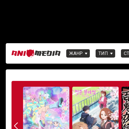
ЖАНР
ТИП
С