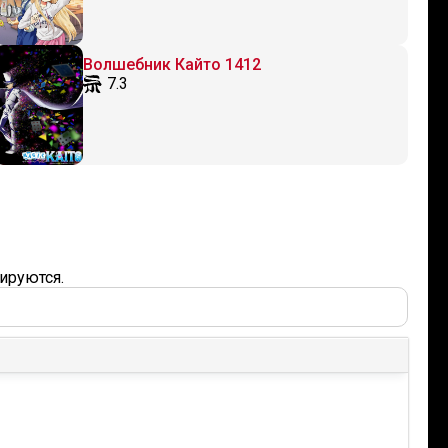
Волшебник Кайто 1412
7.3
ируются.