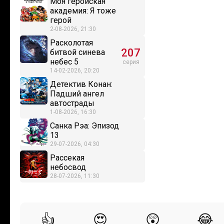
Моя геройская
академия: Я тоже
герой
2-08-2026, 21:30
Расколотая
207
битвой синева
небес 5
серия
14-02-2026, 20:20
Детектив Конан:
Падший ангел
автострады
1-08-2026, 16:30
Санка Рэа: Эпизод
13
29-07-2026, 04:30
Рассекая
небосвод
28-07-2026, 11:30
👍
😍
😲
😂