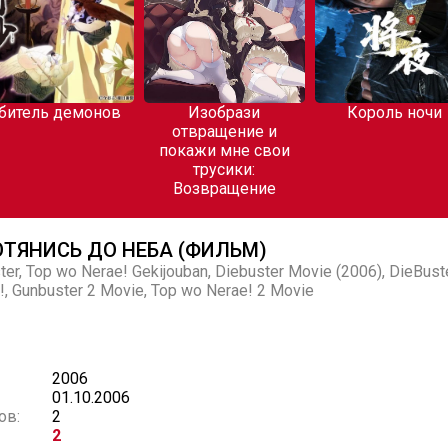
битель демонов
Изобрази
Король ночи
отвращение и
покажи мне свои
трусики:
Возвращение
ОТЯНИСЬ ДО НЕБА (ФИЛЬМ)
ter, Top wo Nerae! Gekijouban, Diebuster Movie (2006), DieBust
!, Gunbuster 2 Movie, Top wo Nerae! 2 Movie
2006
01.10.2006
ов:
2
2