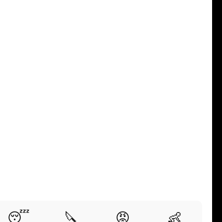
😴
🔪
😡
👶