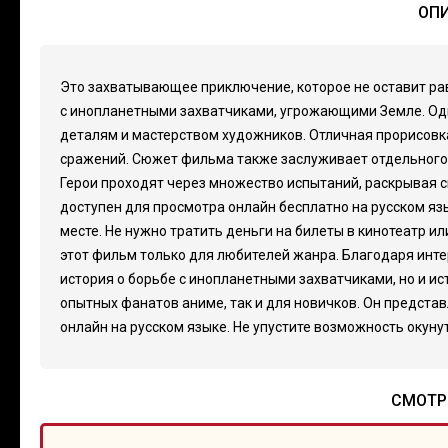
ОПИ
Это захватывающее приключение, которое не оставит ра
с инопланетными захватчиками, угрожающими Земле. Одн
деталям и мастерством художников. Отличная прорисов
сражений. Сюжет фильма также заслуживает отдельного 
Герои проходят через множество испытаний, раскрывая с
доступен для просмотра онлайн бесплатно на русском яз
месте. Не нужно тратить деньги на билеты в кинотеатр и
этот фильм только для любителей жанра. Благодаря интер
история о борьбе с инопланетными захватчиками, но и ист
опытных фанатов аниме, так и для новичков. Он предст
онлайн на русском языке. Не упустите возможность окуну
СМОТРЕ