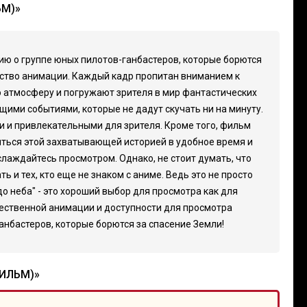
ЬМ)»
ю о группе юных пилотов-ганбастеров, которые борются
ство анимации. Каждый кадр пропитан вниманием к
 атмосферу и погружают зрителя в мир фантастических
ми событиями, которые не дадут скучать ни на минуту.
и и привлекательными для зрителя. Кроме того, фильм
иться этой захватывающей историей в удобное время и
слаждайтесь просмотром. Однако, не стоит думать, что
и тех, кто еще не знаком с аниме. Ведь это не просто
до неба" - это хороший выбор для просмотра как для
ественной анимации и доступности для просмотра
анбастеров, которые борются за спасение Земли!
ФИЛЬМ)»