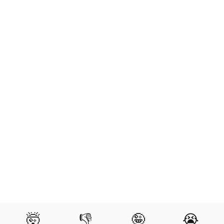
🤯
👎
🤪
😭