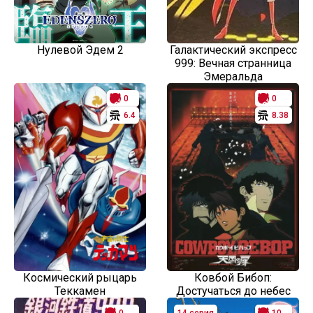
Нулевой Эдем 2
Галактический экспресс
999: Вечная странница
Эмеральда
0
0
6.4
8.38
Космический рыцарь
Ковбой Бибоп:
Теккамен
Достучаться до небес