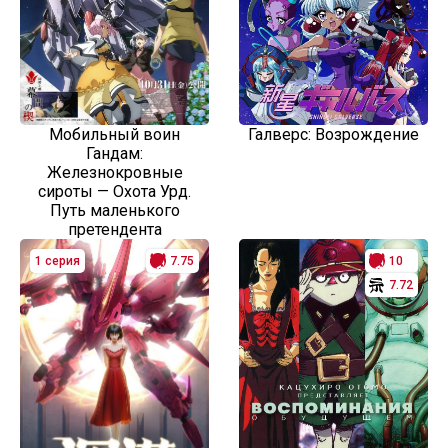
Мобильный воин
Галверс: Возрождение
Гандам:
Железнокровные
сироты — Охота Урд.
Путь маленького
претендента
1 серия
7.75
10
7.72