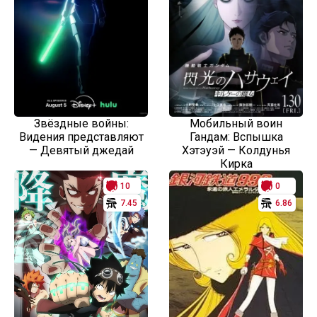
Звёздные войны:
Мобильный воин
Видения представляют
Гандам: Вспышка
— Девятый джедай
Хэтэуэй — Колдунья
Кирка
10
0
7.45
6.86