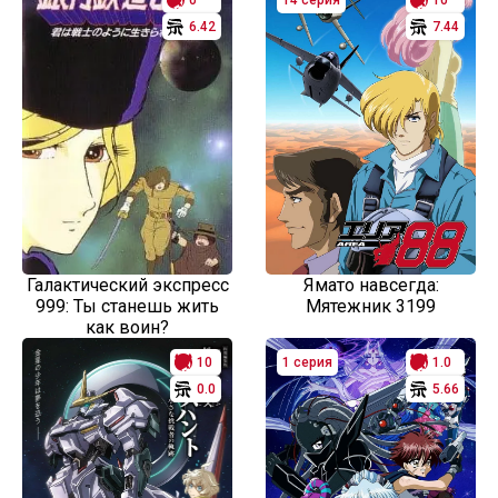
0
14 серия
10
6.42
7.44
Галактический экспресс
Ямато навсегда:
999: Ты станешь жить
Мятежник 3199
как воин?
10
1 серия
1.0
0.0
5.66