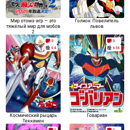
Мир отомэ-игр — это
Голион: Повелитель
тяжёлый мир для мобов
львов
2
0
0
6.4
6.56
Космический рыцарь
Говариан
Теккамен