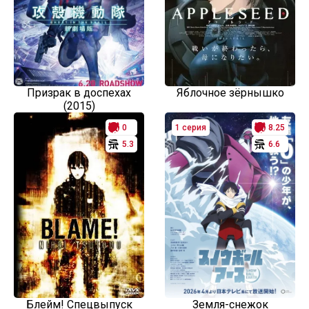
Призрак в доспехах
Яблочное зёрнышко
(2015)
0
1 серия
8.25
5.3
6.6
Блейм! Спецвыпуск
Земля-снежок