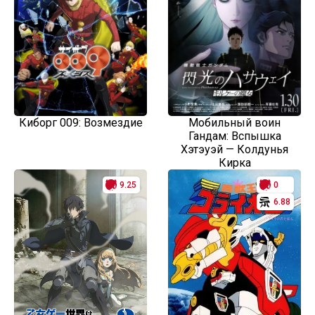
Киборг 009: Возмездие
Мобильный воин
Гандам: Вспышка
Хэтэуэй — Колдунья
Кирка
9.25
0
6.88