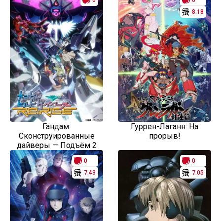
0
0
8.18
Гандам:
Гуррен-Лаганн: На
Сконструированные
прорыв!
дайверы — Подъём 2
0
0
7.43
7.05