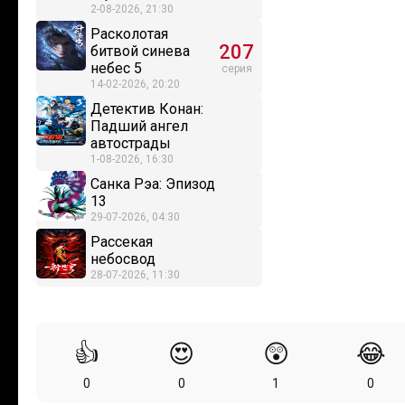
2-08-2026, 21:30
Расколотая
207
битвой синева
небес 5
серия
14-02-2026, 20:20
Детектив Конан:
Падший ангел
автострады
1-08-2026, 16:30
Санка Рэа: Эпизод
13
29-07-2026, 04:30
Рассекая
небосвод
28-07-2026, 11:30
👍
😍
😲
😂
0
0
1
0