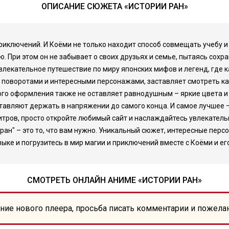
ОПИСАНИЕ СЮЖЕТА «ИСТОРИИ РАН»
приключений. И Коёми не только находит способ совмещать учебу 
. При этом он не забывает о своих друзьях и семье, пытаясь сохра
увлекательное путешествие по миру японских мифов и легенд, где
поворотами и интересными персонажами, заставляет смотреть ка
ого оформления также не оставляет равнодушным – яркие цвета 
тавляют держать в напряжении до самого конца. И самое лучшее –
титров, просто откройте любимый сайт и наслаждайтесь увлекател
ран" – это то, что вам нужно. Уникальный сюжет, интересные перс
ке и погрузитесь в мир магии и приключений вместе с Коёми и ег
СМОТРЕТЬ ОНЛАЙН АНИМЕ «ИСТОРИИ РАН»
ние нового плеера, просьба писать комментарии и пожела