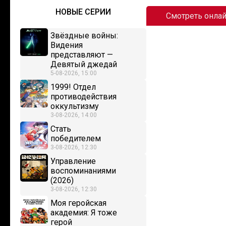
НОВЫЕ СЕРИИ
Смотреть онла
Звёздные войны:
Видения
представляют —
Девятый джедай
5-08-2026, 15:00
1999! Отдел
противодействия
оккультизму
3-08-2026, 14:00
Стать
победителем
3-08-2026, 12:30
Управление
воспоминаниями
(2026)
3-08-2026, 12:30
Моя геройская
академия: Я тоже
герой