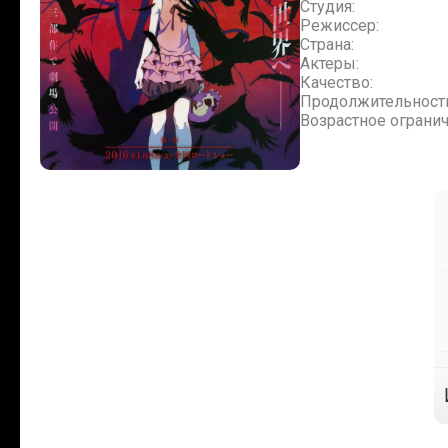
Студия:
Режиссер:
Страна:
Актеры:
Качество:
Продолжительност
Возрастное огранич