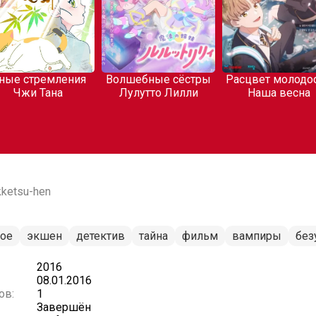
ные стремления
Волшебные сёстры
Расцвет молодос
Чжи Тана
Лулутто Лилли
Наша весна
kketsu-hen
ное
экшен
детектив
тайна
фильм
вампиры
без
2016
08.01.2016
ов:
1
Завершён