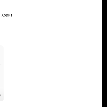
и Хориэ
)