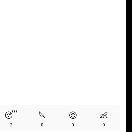
😴
🔪
😡
👶
2
0
0
0