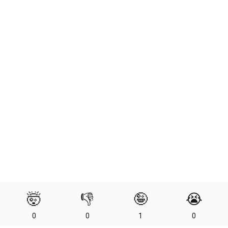
🤯
👎
🤪
😭
0
0
1
0