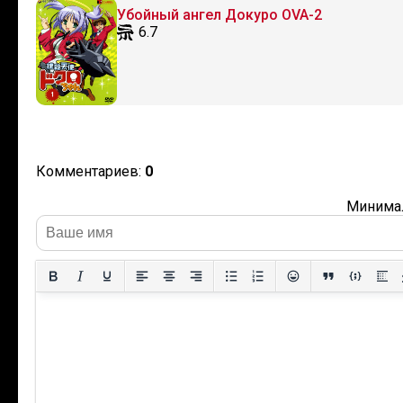
Убойный ангел Докуро OVA-2
6.7
Комментариев:
0
Минимал