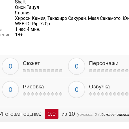
Shaft
Оиси Тацуя
Япония
Хироси Камия, Такахиро Сакурай, Маая Сакамото, Ю
WEB-DLRip 720p
ь:
1 час 4 мин.
ение:
18+
Сюжет
Персонажи
Рисовка
Озвучка
Итоговая оценка:
0.0
из 10
(голосов:
0
/
История оценок