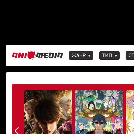
ЖАНР
ТИП
С