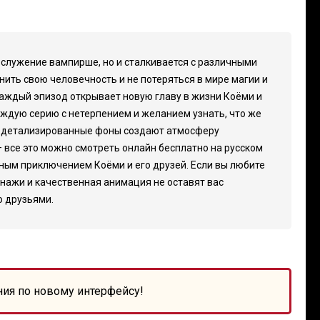
и служение вампирше, но и сталкивается с различными
нить свою человечность и не потеряться в мире магии и
 каждый эпизод открывает новую главу в жизни Коёми и
ждую серию с нетерпением и желанием узнать, что же
и детализированные фоны создают атмосферу
 все это можно смотреть онлайн бесплатно на русском
ьным приключением Коёми и его друзей. Если вы любите
онажи и качественная анимация не оставят вас
о друзьями.
ния по новому интерфейсу!