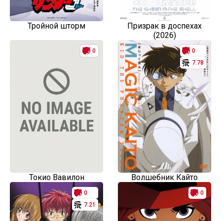
Тройной шторм
Призрак в доспехах
(2026)
0
0
7.78
Токио Вавилон
Волшебник Кайто
0
0
7.21