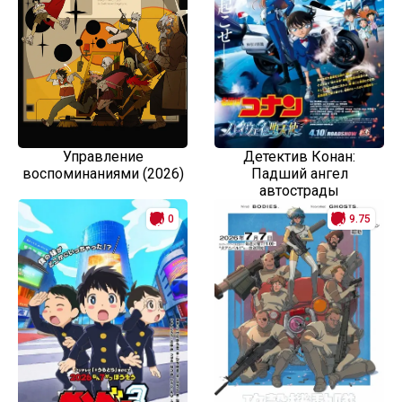
Управление
Детектив Конан:
воспоминаниями (2026)
Падший ангел
автострады
0
9.75