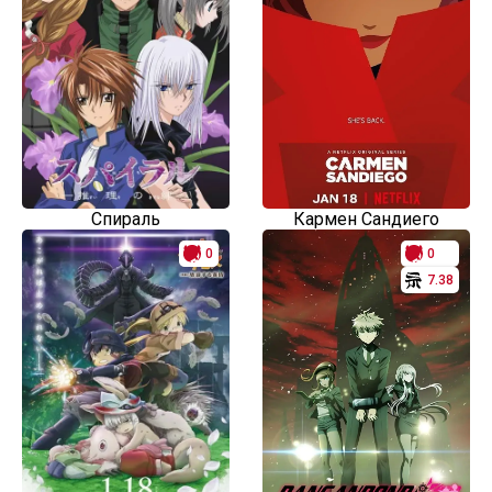
Спираль
Кармен Сандиего
0
0
7.38