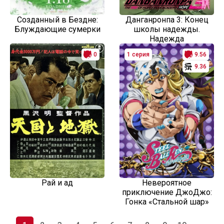
Созданный в Бездне:
Данганронпа 3: Конец
Блуждающие сумерки
школы надежды.
Надежда
0
1 серия
9.56
9.36
Рай и ад
Невероятное
приключение ДжоДжо:
Гонка «Стальной шар»