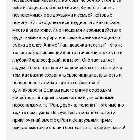
независимый характер, который не боится стоять за
себя и защищать своих близких. Вместе с Ран мы
познакомимся с её друзьями и семьёй, которые
помогут ей преодолеть все трудности и найти своё
место в этом мире. Их отношения и взаимодействие
будут вызывать у зрителя самые разные эмоции - от
смеха до слез. Аниме "Ран, девочка-телепат" - это не
только захватывающий фантастический сюжет, но и
глубокий философский подтекст. Оно заставляет
задуматься о ценности человеческих отношений и о
том, как важно сохранять свою индивидуальность и
человечность в мире, где все стремятся к
одинаковости. Если вы ищете аниме с хорошим
качеством, интересным сюжетом и уникальными
персонажами, то "Ран, девочка-телепат" - это именно
то, что вам нужно. Погрузитесь в мир телепатии и
приключений вместе с Ран и её друзьями прямо
сейчас, смотрите онлайн бесплатно на русском языке!