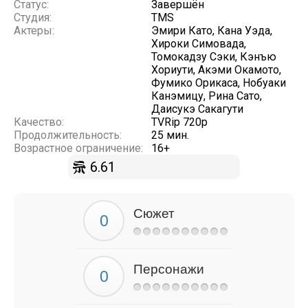
Статус:
Завершён
Студия:
TMS
Актеры:
Эмири Като, Кана Уэда,
Хироки Симовада,
Томокадзу Сэки, Кэнъю
Хориути, Акэми Окамото,
Фумико Орикаса, Нобуаки
Канэмицу, Рина Сато,
Даисукэ Сакагути
Качество:
TVRip 720p
Продолжительность:
25 мин.
Возрастное ограничение:
16+
6.61
Сюжет
Персонажи