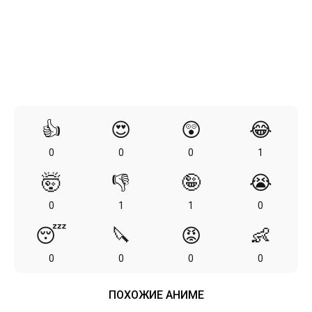
👍
😍
😲
😂
0
0
0
1
🤯
👎
🤪
😭
0
1
1
0
😴
🔪
😡
👶
0
0
0
0
ПОХОЖИЕ АНИМЕ