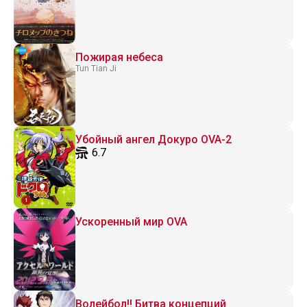
Пожирая небеса
Tun Tian Ji
Убойный ангел Докуро OVA-2
6.7
Ускоренный мир OVA
Волейбол!! Битва концепций