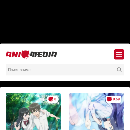
0
9.69