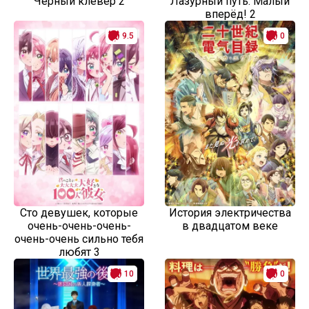
Чёрный клевер 2
Лазурный путь: Малый
вперёд! 2
9.5
0
Сто девушек, которые
История электричества
очень-очень-очень-
в двадцатом веке
очень-очень сильно тебя
любят 3
10
0