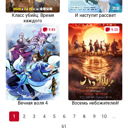
Класс убийц: Время
И наступит рассвет
каждого
9.85
9.25
Вечная воля 4
Восемь небожителей!
1
2
3
4
5
6
7
8
9
10
...
61