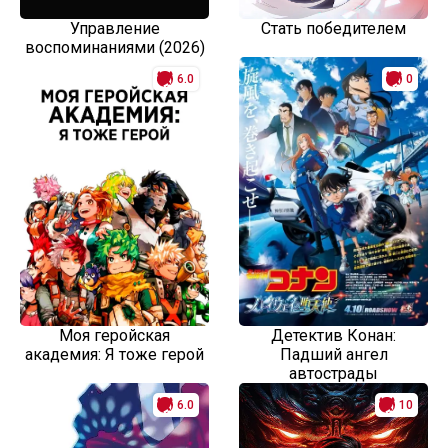
Управление
Стать победителем
воспоминаниями (2026)
6.0
0
Моя геройская
Детектив Конан:
академия: Я тоже герой
Падший ангел
автострады
6.0
10