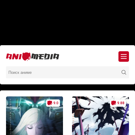
9.0
9.88