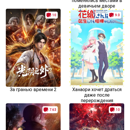
поменялись местами в
девичьем дворе
10
9.0
За гранью времени 2
Ханаори хочет драться
даже после
перерождения
7.63
10