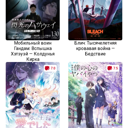
Мобильный воин
Блич: Тысячелетняя
Гандам: Вспышка
кровавая война —
Хэтэуэй — Колдунья
Бедствие
Кирка
7.0
7.5