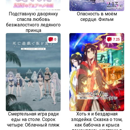
Подставную дворянку
Опасность в моём
спасла любовь
сердце. Фильм
безжалостного ледяного
принца
0
7.25
Смертельная игра ради
Хоть я и бездарная
еды на столе. Сорок
злодейка: Сказка о том,
четыре: Облачный пляж
как бабочка и крыса