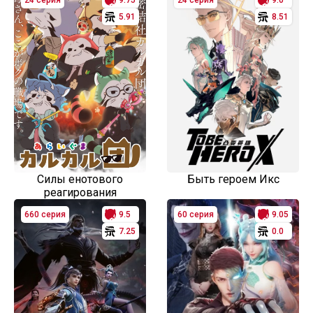
24 серия
9.75
24 серия
9.0
5.91
8.51
Силы енотового
Быть героем Икс
реагирования
660 серия
9.5
60 серия
9.05
7.25
0.0