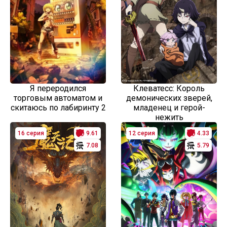
Я переродился
Клеватесс: Король
торговым автоматом и
демонических зверей,
скитаюсь по лабиринту 2
младенец и герой-
нежить
16 серия
9.61
12 серия
4.33
7.08
5.79