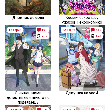
Дневник демона
Космическое шоу
ужасов Некрономико
12 серия
10
12 серия
7.83
7.13
6.28
С нынешними
Девушка на час 4
детективами ничего не
поделаешь