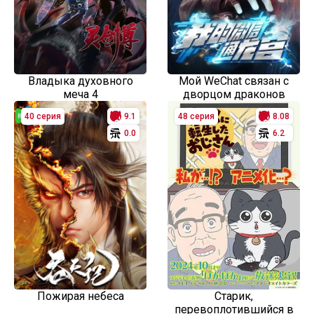
Владыка духовного
Мой WeChat связан с
меча 4
дворцом драконов
40 серия
9.1
48 серия
8.08
0.0
6.2
Пожирая небеса
Старик,
перевоплотившийся в