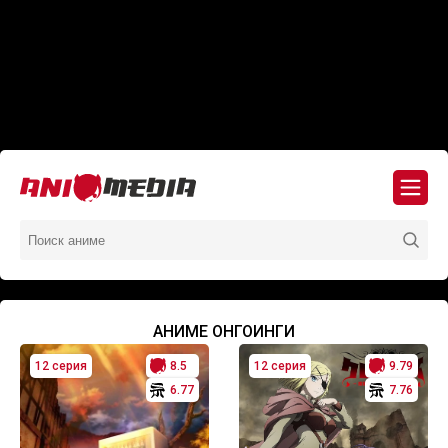
АНИМЕ ОНГОИНГИ
12 серия
8.5
12 серия
9.79
6.77
7.76