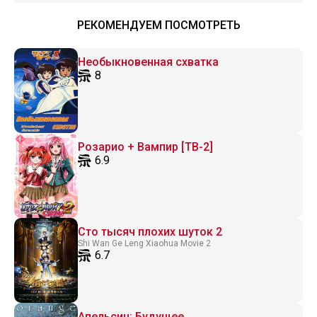
РЕКОМЕНДУЕМ ПОСМОТРЕТЬ
Необыкновенная схватка
8
Розарио + Вампир [ТВ-2]
6.9
Сто тысяч плохих шуток 2
Shi Wan Ge Leng Xiaohua Movie 2
6.7
Апельсин: Будущее