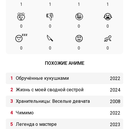
1
1
1
1
🤯
👎
🤪
😭
0
0
0
0
😴
🔪
😡
👶
0
0
0
0
ПОХОЖИЕ АНИМЕ
Обручённые кукушками
2022
Жизнь с моей сводной сестрой
2024
Хранительницы: Веселые девчата
2008
Чимимо
2022
Легенда о мастере
2023