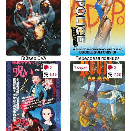
Гайвер OVA
Передовая полиция
0
1 серия
0
6.15
7.03