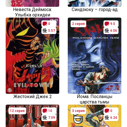
Невеста Деймоса:
Синдзюку – город-ад
Улыбка орхидеи
0
2 серия
9.0
5.57
6.06
Жестокий Джек 2
Йома: Посланцы
царства тьмы
12 серия
10
3 серия
0
7.09
6.24