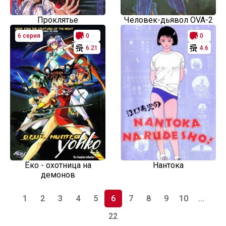
Проклятье
Человек-дьявол OVA-2
6 серия
0
0
6.21
4.6
Ёко - охотница на
Нантока
демонов
1
2
3
4
5
6
7
8
9
10
...
22