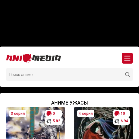
АНИМЕ УЖАСЫ
3 серия
0
4 серия
10
5.82
6.94