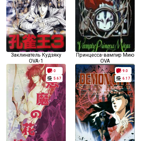
Заклинатель Кудзяку
Принцесса-вампир Мию
OVA-1
OVA
0
9.0
5.67
6.17