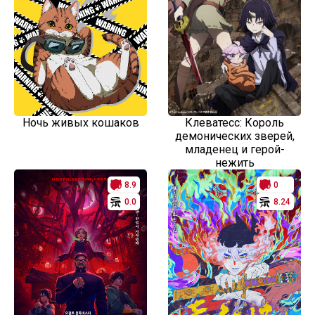
Ночь живых кошаков
Клеватесс: Король
демонических зверей,
младенец и герой-
нежить
8.9
0
0.0
8.24