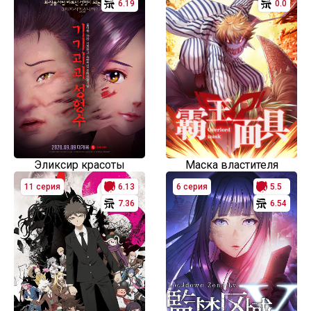
6.19
0.0
Эликсир красоты
Маска властителя
11 серия
6.13
6 серия
5.5
7.36
6.54