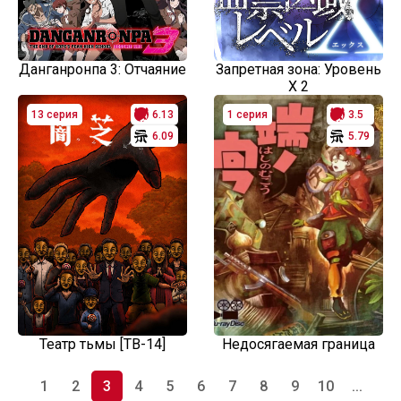
Данганронпа 3: Отчаяние
Запретная зона: Уровень
X 2
13 серия
6.13
1 серия
3.5
6.09
5.79
Театр тьмы [ТВ-14]
Недосягаемая граница
1
2
3
4
5
6
7
8
9
10
...