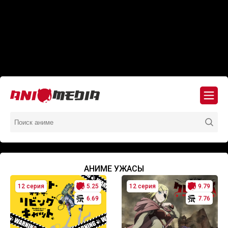
АНИМЕ УЖАСЫ
12 серия
5.25
12 серия
9.79
6.69
7.76