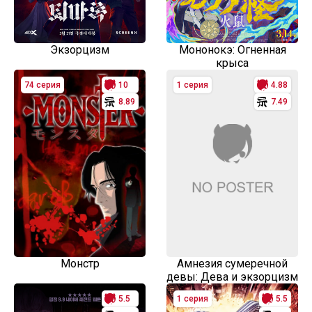
Экзорцизм
Мононокэ: Огненная
крыса
74 серия
10
1 серия
4.88
8.89
7.49
Монстр
Амнезия сумеречной
девы: Дева и экзорцизм
5.5
1 серия
5.5