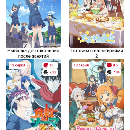
Рыбалка для школьниц
Готовим с валькириями
после занятий
2
13 серия
10
13 серия
8.5
7.32
7.04