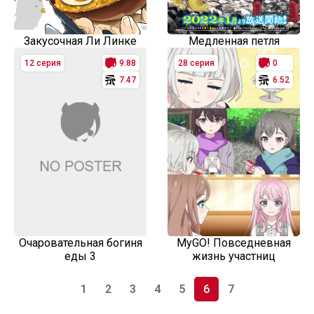
Закусочная Ли Линке
Медленная петля
12 серия
9.88
28 серия
0
7.47
6.52
Очаровательная богиня
MyGO! Повседневная
еды 3
жизнь участниц
1
2
3
4
5
6
7