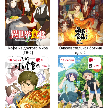
Кафе из другого мира
Очаровательная богиня
[ТВ-2]
еды 2
10 серия
0
12 серия
0
7.04
7.25