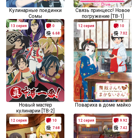
Кулинарные поединки
Связь принцесс! Новое
Сомы
погружение [ТВ-1]
13 серия
0
12 серия
10
6.68
7.02
Новый мастер
Повариха в доме майко
кулинарии [ТВ-2]
12 серия
10
12 серия
9.92
7.68
7.42