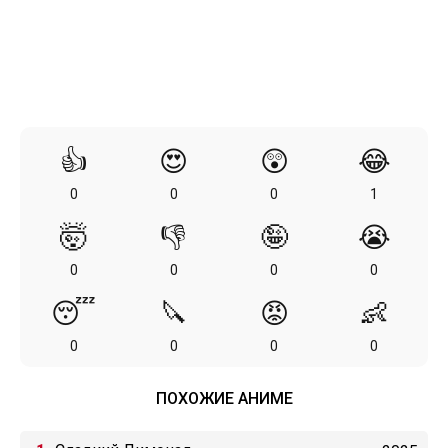
👍
😍
😲
😂
0
0
0
1
🤯
👎
🤪
😭
0
0
0
0
😴
🔪
😡
👶
0
0
0
0
ПОХОЖИЕ АНИМЕ