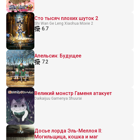
Сто тысяч плохих шуток 2
Shi Wan Ge Leng Xiaohua Movie 2
6.7
Апельсин: Будущее
7.2
Великий монстр Гаменя атакует
Daikaijuu Gamenya Shuurai
Досье лорда Эль-Меллоя II:
Могильщица, кошка и маг