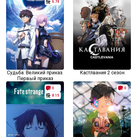
6.74
Судьба: Великий приказ.
Кастлвания 2 сезон
Первый приказ
0
0
8.15