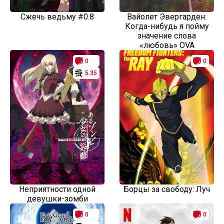
Сжечь ведьму #0.8
Вайолет Эвергарден:
Когда-нибудь я пойму
значение слова
«любовь» OVA
0
0
5.35
Неприятности одной
Борцы за свободу: Луч
девушки-зомби
0
0