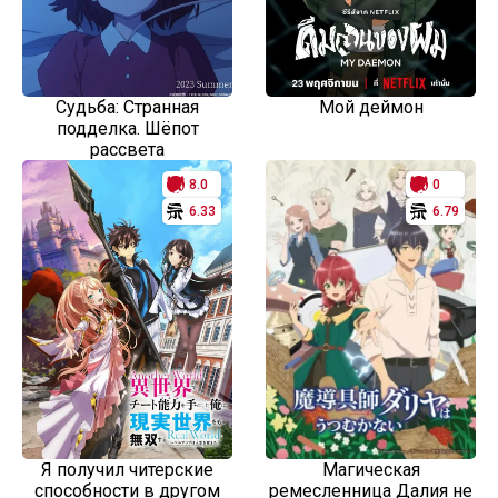
Судьба: Странная
Мой деймон
подделка. Шёпот
рассвета
8.0
0
6.33
6.79
Я получил читерские
Магическая
способности в другом
ремесленница Далия не