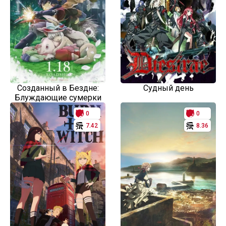
Созданный в Бездне:
Судный день
Блуждающие сумерки
0
0
7.42
8.36