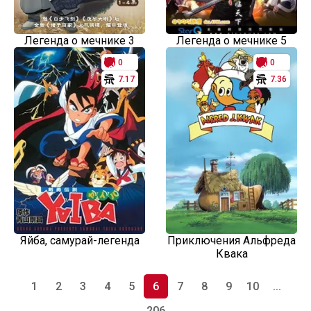
Легенда о мечнике 3
Легенда о мечнике 5
0
0
7.17
7.36
Яйба, самурай-легенда
Приключения Альфреда
Квака
1
2
3
4
5
6
7
8
9
10
...
206