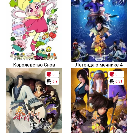
Королевство Снов
Легенда о мечнике 4
0
0
6.9
6.81