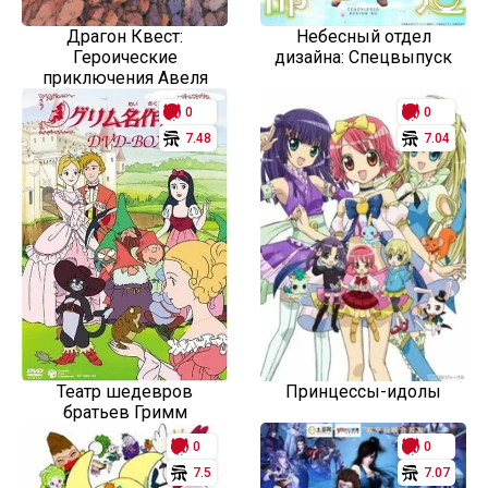
Драгон Квест:
Небесный отдел
Героические
дизайна: Спецвыпуск
приключения Авеля
0
0
7.48
7.04
Театр шедевров
Принцессы-идолы
братьев Гримм
0
0
7.5
7.07