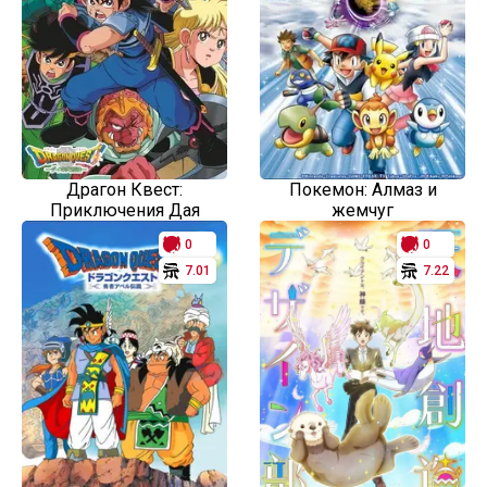
Драгон Квест:
Покемон: Алмаз и
Приключения Дая
жемчуг
0
0
7.01
7.22