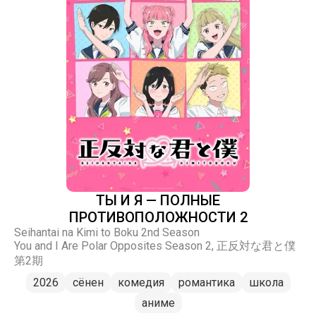
ТЫ И Я — ПОЛНЫЕ
ПРОТИВОПОЛОЖНОСТИ 2
Seihantai na Kimi to Boku 2nd Season
You and I Are Polar Opposites Season 2, 正反対な君と僕
第2期
2026
сёнен
комедия
романтика
школа
аниме