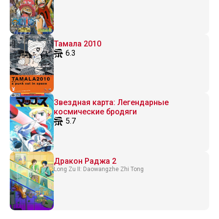
Тамала 2010
6.3
Звездная карта: Легендарные
космические бродяги
5.7
Дракон Раджа 2
Long Zu II: Daowangzhe Zhi Tong