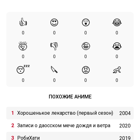
👍
😍
😲
😂
0
0
0
0
🤯
👎
🤪
😭
0
0
0
0
😴
🔪
😡
👶
0
0
0
0
ПОХОЖИЕ АНИМЕ
Хорошенькое лекарство (первый сезон)
2004
Записи о даосском мече дождя и ветра
2020
РобиХати
2019