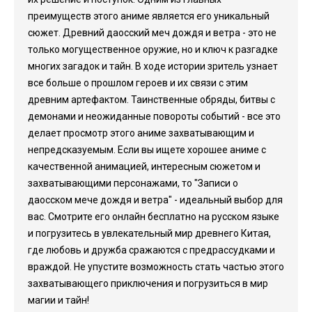
преимуществ этого аниме является его уникальный
сюжет. Древний даосский меч дождя и ветра - это не
только могущественное оружие, но и ключ к разгадке
многих загадок и тайн. В ходе истории зритель узнает
все больше о прошлом героев и их связи с этим
древним артефактом. Таинственные обряды, битвы с
демонами и неожиданные повороты событий - все это
делает просмотр этого аниме захватывающим и
непредсказуемым. Если вы ищете хорошее аниме с
качественной анимацией, интересным сюжетом и
захватывающими персонажами, то "Записи о
даосском мече дождя и ветра" - идеальный выбор для
вас. Смотрите его онлайн бесплатно на русском языке
и погрузитесь в увлекательный мир древнего Китая,
где любовь и дружба сражаются с предрассудками и
враждой. Не упустите возможность стать частью этого
захватывающего приключения и погрузиться в мир
магии и тайн!