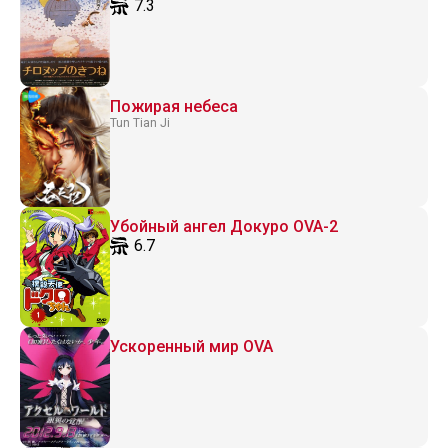
7.3
Пожирая небеса
Tun Tian Ji
Убойный ангел Докуро OVA-2
6.7
Ускоренный мир OVA