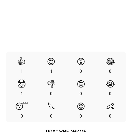
👍
😍
😲
😂
1
1
0
0
🤯
👎
🤪
😭
1
0
0
0
😴
🔪
😡
👶
0
0
0
0
ПОХОЖИЕ АНИМЕ