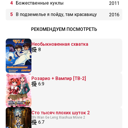
Деление на ноль
Божественные куклы
2011
В подземелье я пойду, там красавицу
2016
найду! OVA
РЕКОМЕНДУЕМ ПОСМОТРЕТЬ
Необыкновенная схватка
8
Розарио + Вампир [ТВ-2]
6.9
Сто тысяч плохих шуток 2
Shi Wan Ge Leng Xiaohua Movie 2
6.7