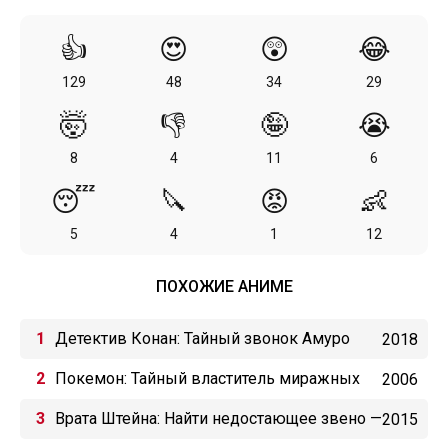
👍
😍
😲
😂
129
48
34
29
🤯
👎
🤪
😭
8
4
11
6
😴
🔪
😡
👶
5
4
1
12
ПОХОЖИЕ АНИМЕ
Детектив Конан: Тайный звонок Амуро
2018
Покемон: Тайный властитель миражных
2006
покемонов
Врата Штейна: Найти недостающее звено —
2015