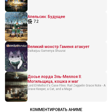
Апельсин: Будущее
7.2
Великий монстр Гаменя атакует
Daikaijuu Gamenya Shuurai
Досье лорда Эль-Меллоя II:
Могильщица, кошка и маг
Lord El-Melloi II's Case Files: Rail Zeppelin Grace Note - A
Grave Keeper, a Cat, and a Mage
КОММЕНТИРОВАТЬ АНИМЕ