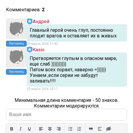
Комментариев:
2
Андрей
Главный герой очень глуп, постоянно
плодит врагов и оставляет их в живых
Постоялец
20 марта 2026 17:40
Kasio
Претворяется глупым в опасном мире,
еще слаб ))))))))))
Патом всех порвет, наверно =))))))
Постоялец
Узнаем ,если серии не забудут
заливать!!!!
22 марта 2026 23:17
Минимальная длина комментария - 50 знаков.
Комментарии модерируются.