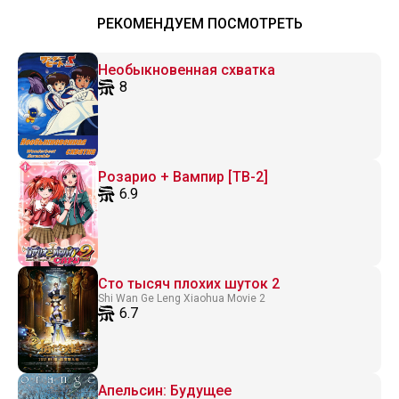
РЕКОМЕНДУЕМ ПОСМОТРЕТЬ
Необыкновенная схватка
8
Розарио + Вампир [ТВ-2]
6.9
Сто тысяч плохих шуток 2
Shi Wan Ge Leng Xiaohua Movie 2
6.7
Апельсин: Будущее