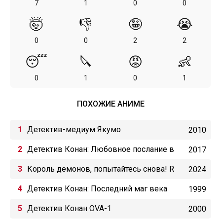
7
1
0
0
🤯
👎
🤪
😭
0
0
2
2
😴
🔪
😡
👶
0
1
0
1
ПОХОЖИЕ АНИМЕ
Детектив-медиум Якумо
2010
Детектив Конан: Любовное послание в
2017
багровых тонах
Король демонов, попытайтесь снова! R
2024
Детектив Конан: Последний маг века
1999
Детектив Конан OVA-1
2000