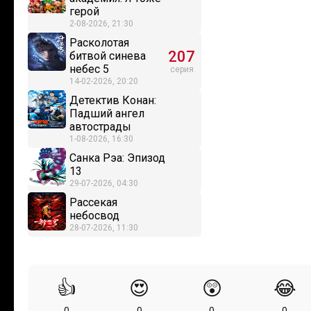
герой
2-08-2026, 21:30
Расколотая
207
битвой синева
небес 5
серия
14-02-2026, 20:20
Детектив Конан:
Падший ангел
автострады
1-08-2026, 16:30
Санка Рэа: Эпизод
13
29-07-2026, 04:30
Рассекая
небосвод
28-07-2026, 11:30
👍
😍
😲
😂