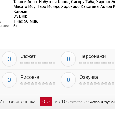
Такэси Аоно, Нобутоси Канна, Сигэру Тиба, Хироко 
Масато Ибу, Таро Исида, Хирохико Какэгава, Акира 
Каюми
DVDRip
ь:
1 час 56 мин.
ение:
6+
Сюжет
Персонажи
Рисовка
Озвучка
Итоговая оценка:
0.0
из 10
(голосов:
0
/
История оценок