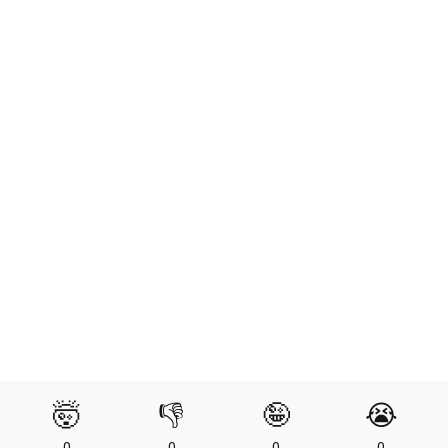
🤯
👎
🤪
😭