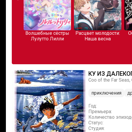
емления
Волшебные сёстры
Расцвет молодости:
О
ана
Лулутто Лилли
Наша весна
КУ ИЗ ДАЛЕКО
Coo of the Far Seas
приключения
д
Год:
Премьера:
Количество эпизод
Статус:
Студия: