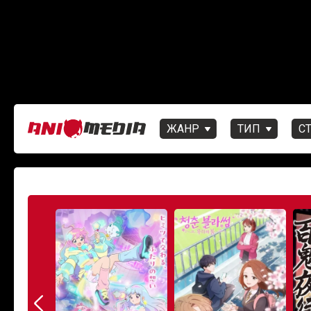
ЖАНР
ТИП
С