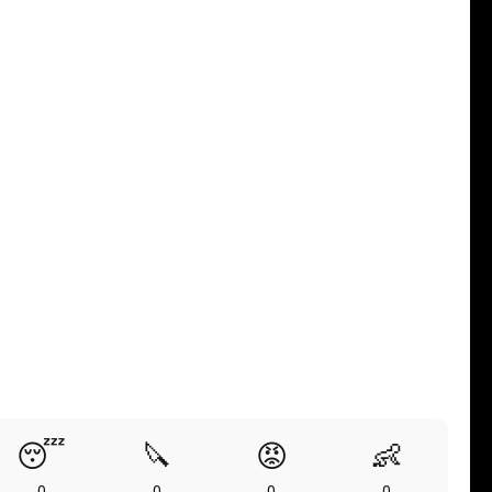
😴
🔪
😡
👶