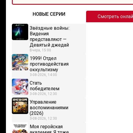
НОВЫЕ СЕРИИ
Смотреть онла
Звёздные войны:
Видения
представляют —
Девятый джедай
Вчера, 15:00
1999! Отдел
противодействия
оккультизму
3-08-2026, 14:00
Стать
победителем
3-08-2026, 12:30
Управление
воспоминаниями
(2026)
3-08-2026, 12:30
Моя геройская
академия: Я тоже