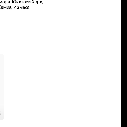
Эмори, Юкитоси Хори,
Камия, Иэмаса
)