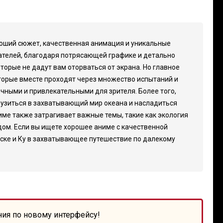
ороший сюжет, качественная анимация и уникальные
тателей, благодаря потрясающей графике и детально
рые не дадут вам оторваться от экрана. Но главное
которые вместе проходят через множество испытаний и
ичными и привлекательными для зрителя. Более того,
грузиться в захватывающий мир океана и насладиться
име также затрагивает важные темы, такие как экология
 дом. Если вы ищете хорошее аниме с качественной
Йоске и Ку в захватывающее путешествие по далекому
ния по новому интерфейсу!