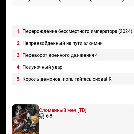
0
0
0
0
Перерождение бессмертного императора (2024)
Непревзойденный на пути алхимии
Переворот военного движения 4
Полуночный удар
Король демонов, попытайтесь снова! R
Сломанный меч [ТВ]
6.8