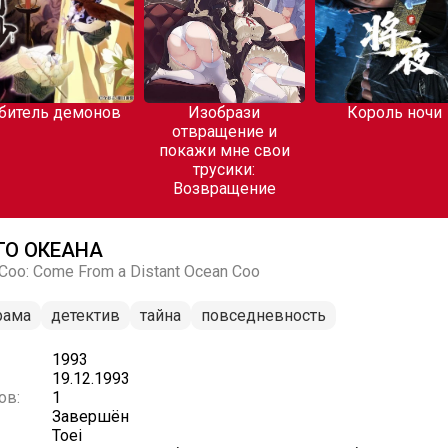
битель демонов
Изобрази
Король ночи
отвращение и
покажи мне свои
трусики:
Возвращение
ГО ОКЕАНА
, Coo: Come From a Distant Ocean Coo
рама
детектив
тайна
повседневность
1993
19.12.1993
ов:
1
Завершён
Toei