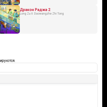
Дракон Раджа 2
Long Zu II: Daowangzhe Zhi Tong
ируются.