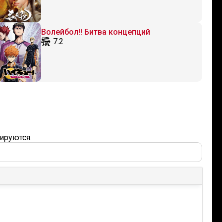
Волейбол!! Битва концепций
7.2
ируются.