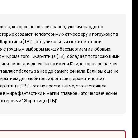
сства, которое не оставит равнодушным ни одного
которые создают неповторимую атмосферу и погружают в
ар-птицы [ТВ]" - это уникальный сюжет, который
тся с трудным выбором между бессмертием и любовью,
ом. Кроме того, "Жар-птица [ТВ]" обладает потрясающими
оиня - молодая девушка по имени Юки, которая решается
тавляют болеть за нее до самого финала. Если вы еще не
 открытием для любителей фэнтези и драматических
р-птица [ТВ]" - это не просто аниме, это настоящее
 в мире фантастики и магии, главное - это человеческие
с героями "Жар-птицы [ТВ]".