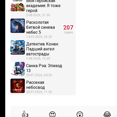
Моя геройская
академия: Я тоже
герой
2-08-2026, 21:30
Расколотая
207
битвой синева
небес 5
серия
14-02-2026, 20:20
Детектив Конан:
Падший ангел
автострады
1-08-2026, 16:30
Санка Рэа: Эпизод
13
29-07-2026, 04:30
Рассекая
небосвод
28-07-2026, 11:30
👍
😍
😲
😂