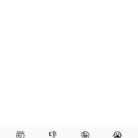
🤯
👎
🤪
😭