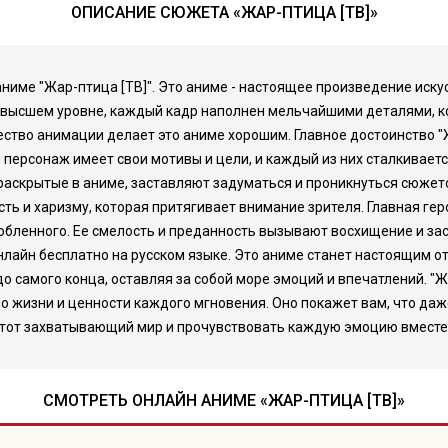
ОПИСАНИЕ СЮЖЕТА «ЖАР-ПТИЦА [ТВ]»
ниме "Жар-птица [ТВ]". Это аниме - настоящее произведение иску
а высшем уровне, каждый кадр наполнен мельчайшими деталями, 
ество анимации делает это аниме хорошим. Главное достоинство "Ж
 персонаж имеет свои мотивы и цели, и каждый из них сталкивае
раскрытые в аниме, заставляют задуматься и проникнуться сюжет
ь и харизму, которая притягивает внимание зрителя. Главная гер
юбленного. Ее смелость и преданность вызывают восхищение и зас
 онлайн бесплатно на русском языке. Это аниме станет настоящим
до самого конца, оставляя за собой море эмоций и впечатлений. "Жа
о жизни и ценности каждого мгновения. Оно покажет вам, что даже
 этот захватывающий мир и прочувствовать каждую эмоцию вместе 
СМОТРЕТЬ ОНЛАЙН АНИМЕ «ЖАР-ПТИЦА [ТВ]»