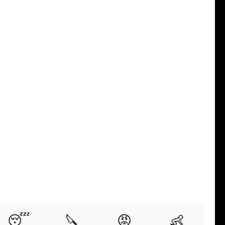
😴
🔪
😡
👶