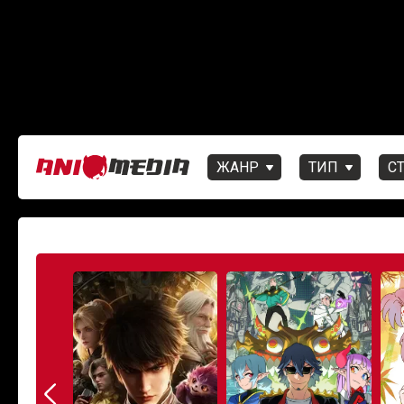
ЖАНР
ТИП
С