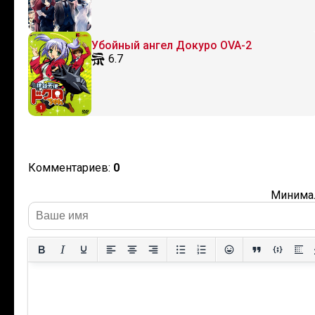
Убойный ангел Докуро OVA-2
6.7
Комментариев:
0
Минимал