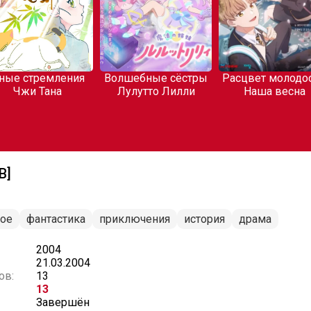
ные стремления
Волшебные сёстры
Расцвет молодос
Чжи Тана
Лулутто Лилли
Наша весна
В]
ное
фантастика
приключения
история
драма
2004
21.03.2004
ов:
13
13
Завершён