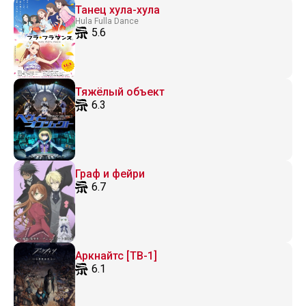
Танец хула-хула
Hula Fulla Dance
5.6
Тяжёлый объект
6.3
Граф и фейри
6.7
Аркнайтс [ТВ-1]
6.1