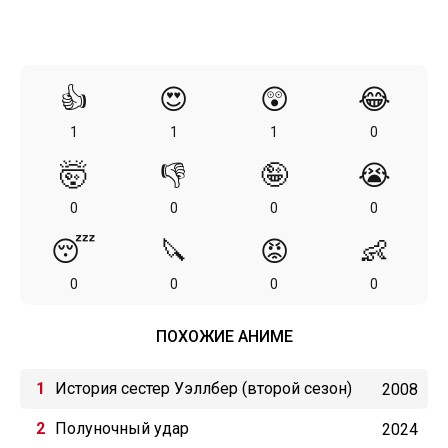
👍
😍
😲
😂
1
1
1
0
🤯
👎
🤪
😭
0
0
0
0
😴
🔪
😡
👶
0
0
0
0
ПОХОЖИЕ АНИМЕ
История сестер Уэллбер (второй сезон)
2008
Полуночный удар
2024