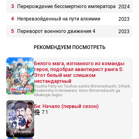
Перерождение бессмертного императора
2024
(2024)
Непревзойденный на пути алхимии
2023
Переворот военного движения 4
2023
РЕКОМЕНДУЕМ ПОСМОТРЕТЬ
Белого мага, изгнанного из команды
героя, подобрал авантюрист ранга S:
Этот белый маг слишком
нестандартный
Yuusha Party wo Tsuihou sareta Shiromadoushi, S-Rank
Boukensha ni Hirowareru: Kono Shiromadoushi ga
Kikakugai Sugiru
Би: Начало (первый сезон)
7.1