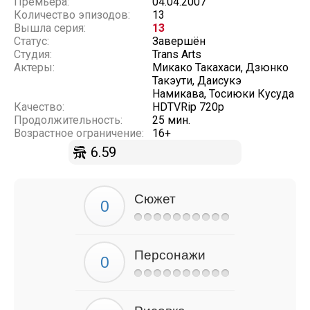
Премьера:
04.04.2007
Количество эпизодов:
13
Вышла серия:
13
Статус:
Завершён
Студия:
Trans Arts
Актеры:
Микако Такахаси, Дзюнко
Такэути, Даисукэ
Намикава, Тосиюки Кусуда
Качество:
HDTVRip 720p
Продолжительность:
25 мин.
Возрастное ограничение:
16+
6.59
Сюжет
Персонажи