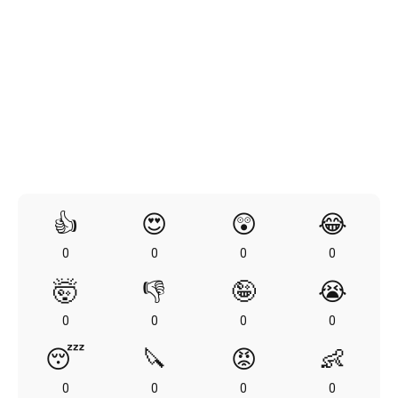
👍
😍
😲
😂
0
0
0
0
🤯
👎
🤪
😭
0
0
0
0
😴
🔪
😡
👶
0
0
0
0