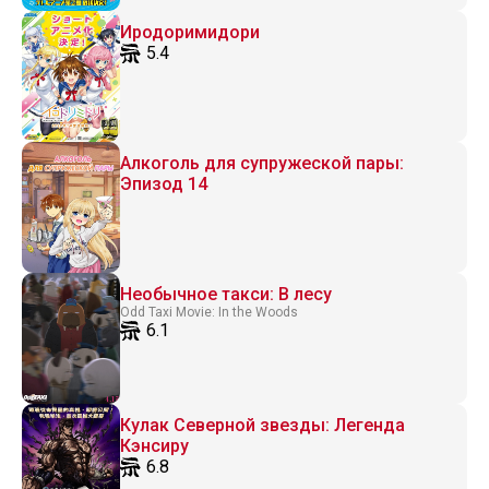
Иродоримидори
5.4
Алкоголь для супружеской пары:
Эпизод 14
Необычное такси: В лесу
Odd Taxi Movie: In the Woods
6.1
Кулак Северной звезды: Легенда
Кэнсиру
6.8