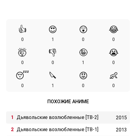
👍
😍
😲
😂
0
1
0
0
🤯
👎
🤪
😭
0
0
1
0
😴
🔪
😡
👶
0
1
0
0
ПОХОЖИЕ АНИМЕ
Дьявольские возлюбленные [ТВ-2]
2015
Дьявольские возлюбленные [ТВ-1]
2013