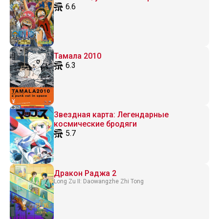
6.6
Тамала 2010
6.3
Звездная карта: Легендарные
космические бродяги
5.7
Дракон Раджа 2
Long Zu II: Daowangzhe Zhi Tong