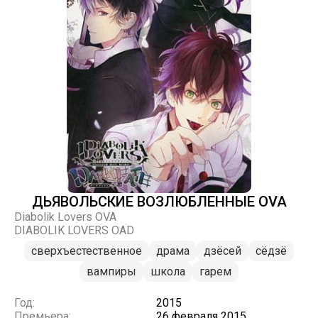
ДЬЯВОЛЬСКИЕ ВОЗЛЮБЛЕННЫЕ OVA
Diabolik Lovers OVA
DIABOLIK LOVERS OAD
сверхъестественное
драма
дзёсей
сёдзё
вампиры
школа
гарем
Год:
2015
Премьера:
26 февраля 2015