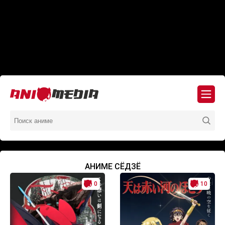
АНИМЕ СЁДЗЁ
0
10