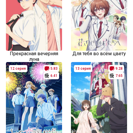
Прекрасная вечерняя
Для тебя во всём цвету
луна
12 серия
5.83
13 серия
9.28
6.41
7.65