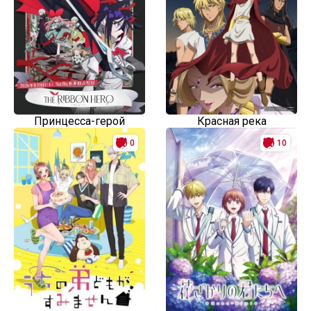
Принцесса-герой
Красная река
0
10