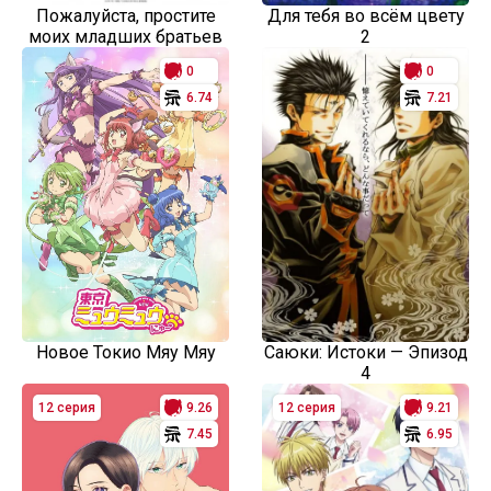
Пожалуйста, простите
Для тебя во всём цвету
моих младших братьев
2
0
0
6.74
7.21
Новое Токио Мяу Мяу
Саюки: Истоки — Эпизод
4
12 серия
9.26
12 серия
9.21
7.45
6.95