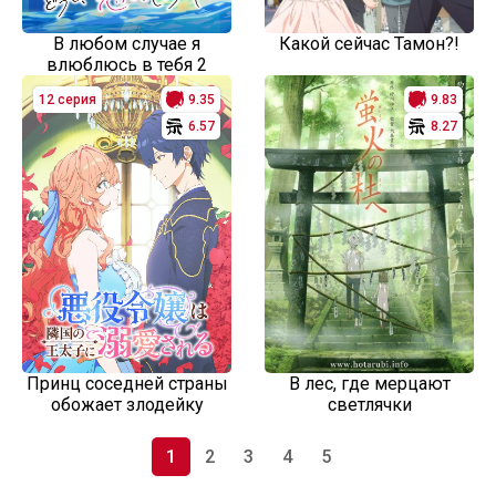
В любом случае я
Какой сейчас Тамон?!
влюблюсь в тебя 2
12 серия
9.35
9.83
6.57
8.27
Принц соседней страны
В лес, где мерцают
обожает злодейку
светлячки
1
2
3
4
5