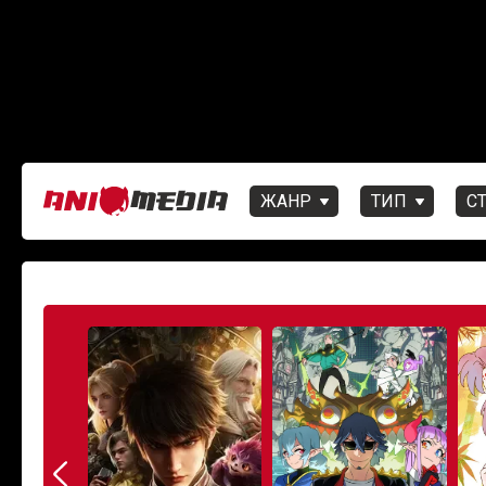
ЖАНР
ТИП
С