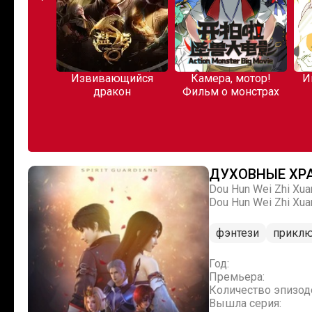
Извивающийся
Камера, мотор!
Иные стремле
дракон
Фильм о монстрах
Чжи Тана
ДУХОВНЫЕ ХР
Dou Hun Wei Zhi Xuan
Dou Hun Wei Zhi Xuan
фэнтези
приклю
Год:
Премьера:
Количество эпизод
Вышла серия: