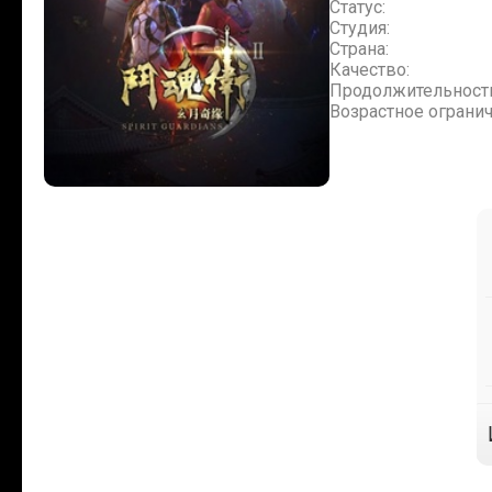
Статус:
Студия:
Страна:
Качество:
Продолжительност
Возрастное огранич