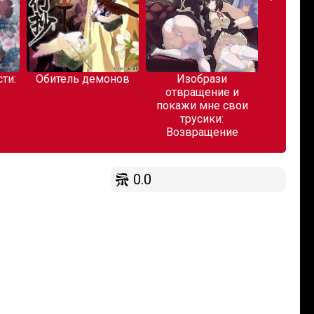
ль демонов
Изобрази
Король ночи
отвращение и
покажи мне свои
трусики:
Возвращение
0.0