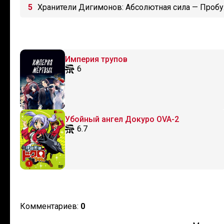
Хранители Дигимонов: Абсолютная сила — Про
Империя трупов
6
Убойный ангел Докуро OVA-2
6.7
Комментариев:
0