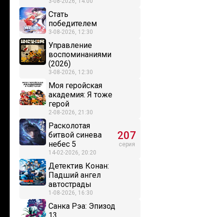
3-08-2026, 14:00
Стать
победителем
3-08-2026, 12:30
Управление
воспоминаниями
(2026)
3-08-2026, 12:30
Моя геройская
академия: Я тоже
герой
2-08-2026, 21:30
Расколотая
207
битвой синева
небес 5
серия
14-02-2026, 20:20
Детектив Конан:
Падший ангел
автострады
1-08-2026, 16:30
Санка Рэа: Эпизод
13