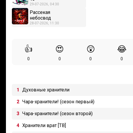
29-07-2026, 04:30
Рассекая
небосвод
28-07-2026, 11:30
👍
😍
😲
😂
0
0
0
0
Духовные хранители
Чара-хранители! (сезон первый)
Чара-хранители! (сезон второй)
Хранители врат [ТВ]