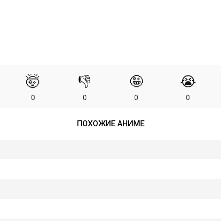
🤯
👎
🤪
😭
0
0
0
0
ПОХОЖИЕ АНИМЕ