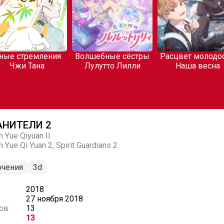
ния
Волшебные сёстры
Расцвет молодости:
Обите
Лулутто Лилли
Наша весна
АНИТЕЛИ 2
 Yue Qiyuan II
 Yue Qi Yuan 2, Spirit Guardians 2
чения
3d
2018
27 ноября 2018
ов:
13
13