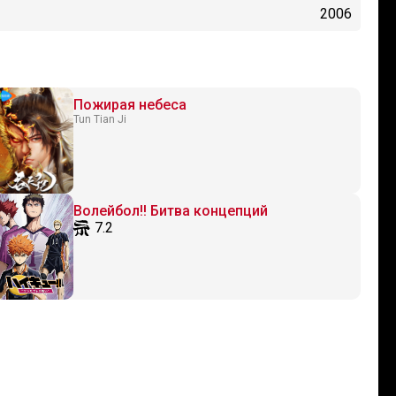
2006
Пожирая небеса
Tun Tian Ji
Волейбол!! Битва концепций
7.2