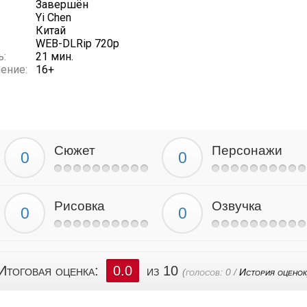
Завершён
Yi Chen
Китай
WEB-DLRip 720p
ь:
21 мин.
ение:
16+
Сюжет
Персонажи
Рисовка
Озвучка
Итоговая оценка:
0.0
из 10
(голосов:
0
/
История оценок