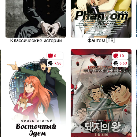
Классические истории
Фантом [ТВ]
0
10
7.56
6.63