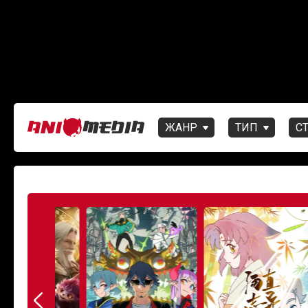
ЖАНР
ТИП
С