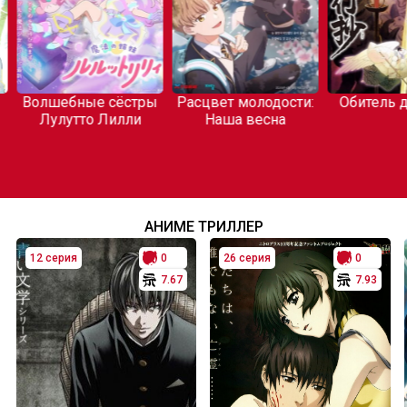
битель демонов
Изобрази
Король ночи
отвращение и
покажи мне свои
трусики:
Возвращение
АНИМЕ ТРИЛЛЕР
12 серия
0
26 серия
0
7.67
7.93