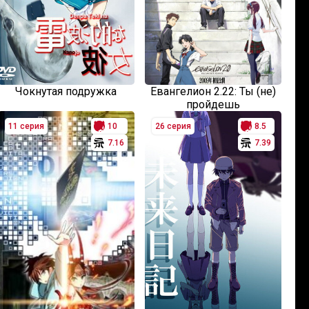
Чокнутая подружка
Евангелион 2.22: Ты (не)
пройдешь
11 серия
10
26 серия
8.5
7.16
7.39