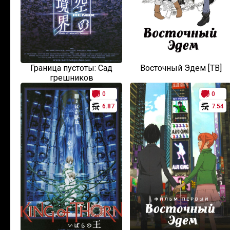
Граница пустоты: Сад
Восточный Эдем [ТВ]
грешников
0
0
6.87
7.54