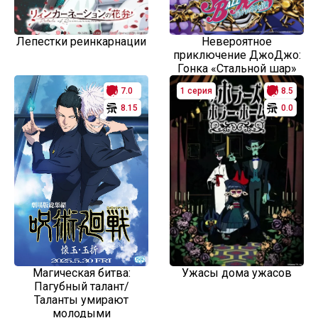
Лепестки реинкарнации
Невероятное
приключение ДжоДжо:
Гонка «Стальной шар»
7.0
1 серия
8.5
8.15
0.0
Магическая битва:
Ужасы дома ужасов
Пагубный талант/
Таланты умирают
молодыми