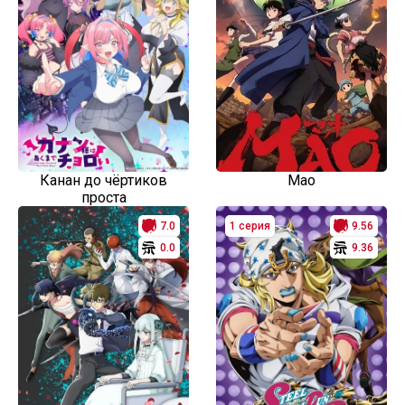
Канан до чёртиков
Мао
проста
7.0
1 серия
9.56
0.0
9.36