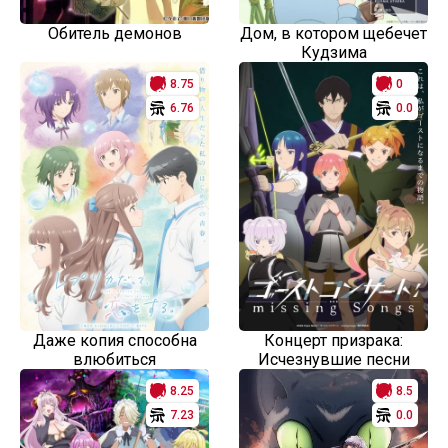
Обитель демонов
Дом, в котором щебечет
Кудзима
8.75
0
6.76
0.0
Даже копия способна
Концерт призрака:
влюбиться
Исчезнувшие песни
8.25
8.5
7.23
0.0