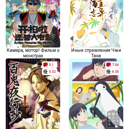
Камера, мотор! Фильм о
Иные стремления Чжи
монстрах
Тана
5.1
7.04
5.32
6.35