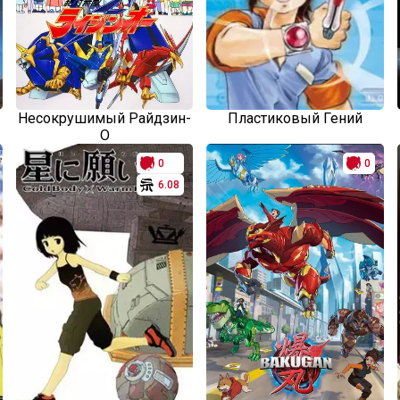
Несокрушимый Райдзин-
Пластиковый Гений
О
0
0
6.08