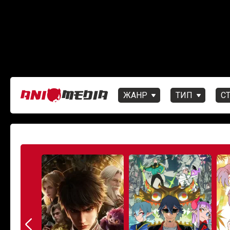
ЖАНР
ТИП
С