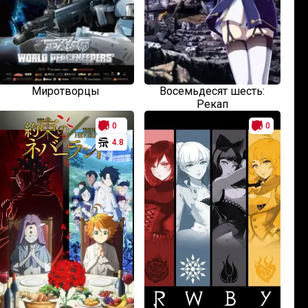
Миротворцы
Восемьдесят шесть:
Рекап
0
0
4.8