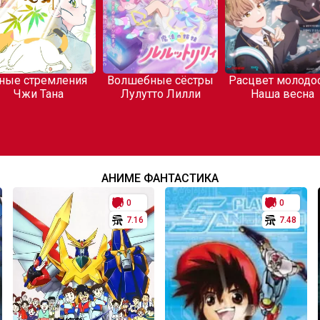
ные стремления
Волшебные сёстры
Расцвет молодос
Чжи Тана
Лулутто Лилли
Наша весна
АНИМЕ ФАНТАСТИКА
0
0
7.16
7.48