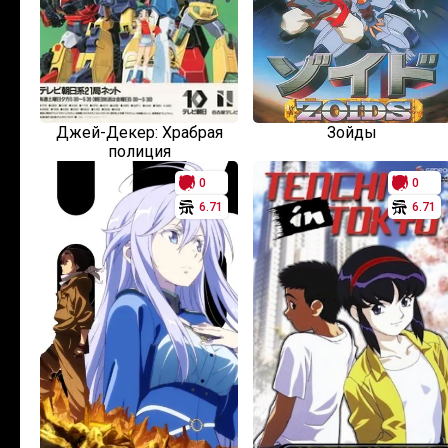
Джей-Декер: Храбрая
Зойды
полиция
0
0
6.71
6.71