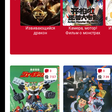
перекуре
Извивающийся
Камера, мотор!
И
аркетом
дракон
Фильм о монстрах
0
0
7.57
7.39